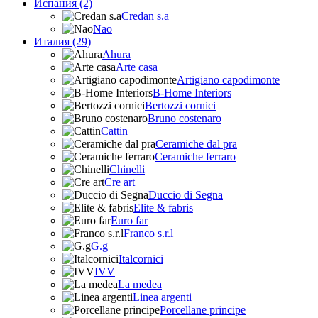
Испания (2)
Credan s.a
Nao
Италия (29)
Ahura
Arte casa
Artigiano capodimonte
B-Home Interiors
Bertozzi cornici
Bruno costenaro
Cattin
Ceramiche dal pra
Ceramiche ferraro
Chinelli
Cre art
Duccio di Segna
Elite & fabris
Euro far
Franco s.r.l
G.g
Italcornici
IVV
La medea
Linea argenti
Porcellane principe