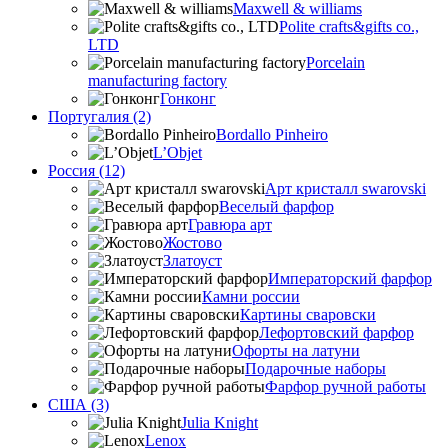
Maxwell & williams
Polite crafts&gifts co.,
LTD
Porcelain
manufacturing factory
Гонконг
Португалия (2)
Bordallo Pinheiro
L’Objet
Россия (12)
Арт кристалл swarovski
Веселый фарфор
Гравюра арт
Жостово
Златоуст
Императорский фарфор
Камни россии
Картины сваровски
Лефортовский фарфор
Офорты на латуни
Подарочные наборы
Фарфор ручной работы
США (3)
Julia Knight
Lenox