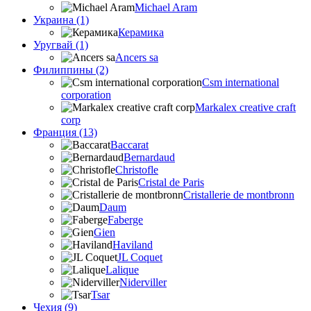
Michael Aram
Украина (1)
Керамика
Уругвай (1)
Ancers sa
Филиппины (2)
Csm international
corporation
Markalex creative craft
corp
Франция (13)
Baccarat
Bernardaud
Christofle
Cristal de Paris
Cristallerie de montbronn
Daum
Faberge
Gien
Haviland
JL Coquet
Lalique
Niderviller
Tsar
Чехия (9)