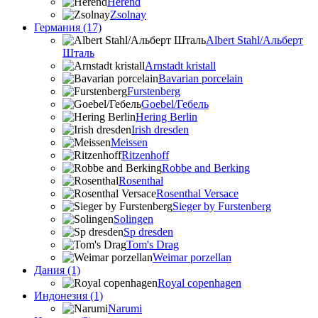
Herend
Zsolnay
Германия (17)
Albert Stahl/Альбеpт
Шталь
Arnstadt kristall
Bavarian porcelain
Furstenberg
Goebel/Гебель
Hering Berlin
Irish dresden
Meissen
Ritzenhoff
Robbe and Berking
Rosenthal
Rosenthal Versace
Sieger by Furstenberg
Solingen
Sp dresden
Tom's Drag
Weimar porzellan
Дания (1)
Royal copenhagen
Индонезия (1)
Narumi