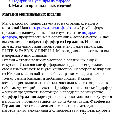
Подарки и Сувениры из фарфора
Магазин оригинальных изделий
Магазин оригинальных изделий
Мы с радостью приветствуем вас на страницах нашего
магазина! Наш
интернет-магазин фарфора
«Арт-Фарфор»
предлагает вашему вниманию изумительные
подарки из
фарфора
, представленные в богатейшем ассортименте. У нас
вы сможете приобрести
фарфор из Германии
, Италии и
других ведущих стран-производителей. Такие марки, как
ELITE & FABRIS, CHINELLI, Meissen, давно известны, и вы
наверняка о них слышали.
Италия – страна великих мастеров в различных видах
искусств. Итальянские фарфоровые изделия всегда славились
своей изысканностью и утонченностью. Фарфоровые изделия
из Италии можно найти в любых странах мира, и дарят их
только самым близким и любимым людям. Каждая
композиция, выполненная итальянскими мастерами, несет в
себе гамму эмоций и чувств. Приобрести итальянский фарфор
– значит предпочесть настоящее, неподдельное искусство.
Фарфор Германии
дарит уникальную возможность окунуться
в прошлое, проникнувшись им до глубины души.
Фарфор из
Германии
– это современная эксклюзивная методика
изготовления, вложенный дух творчества и теплоты, которые