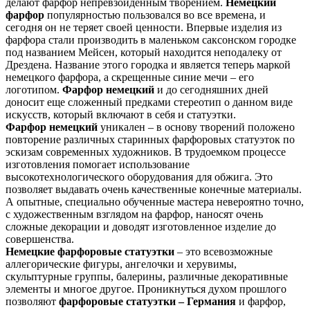
делают фарфор непревзойденным творением.
Немецкий
фарфор
популярностью пользовался во все времена, и
сегодня он не теряет своей ценности. Впервые изделия из
фарфора стали производить в маленьком саксонском городке
под названием Мейсен, который находится неподалеку от
Дрездена. Название этого городка и является теперь маркой
немецкого фарфора, а скрещенные синие мечи – его
логотипом.
Фарфор немецкий
и до сегодняшних дней
доносит еще сложенный предками стереотип о данном виде
искусств, который включают в себя и статуэтки.
Фарфор немецкий
уникален – в основу творений положено
повторение различных старинных фарфоровых статуэток по
эскизам современных художников. В трудоемком процессе
изготовления помогает использование
высокотехнологического оборудования для обжига. Это
позволяет выдавать очень качественные конечные материалы.
А опытные, специально обученные мастера невероятно точно,
с художественным взглядом на фарфор, наносят очень
сложные декорации и доводят изготовленное изделие до
совершенства.
Немецкие фарфоровые статуэтки
– это всевозможные
аллегорические фигуры, ангелочки и херувимы,
скульптурные группы, балерины, различные декоративные
элементы и многое другое. Проникнуться духом прошлого
позволяют
фарфоровые статуэтки – Германия
и фарфор,