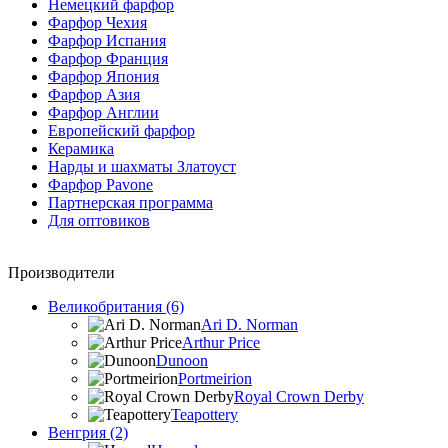
Немецкий фарфор
Фарфор Чехия
Фарфор Испания
Фарфор Франция
Фарфор Япония
Фарфор Азия
Фарфор Англии
Европейский фарфор
Керамика
Нарды и шахматы Златоуст
Фарфор Pavone
Партнерская программа
Для оптовиков
Производители
Великобритания (6)
Ari D. Norman
Arthur Price
Dunoon
Portmeirion
Royal Crown Derby
Teapottery
Венгрия (2)