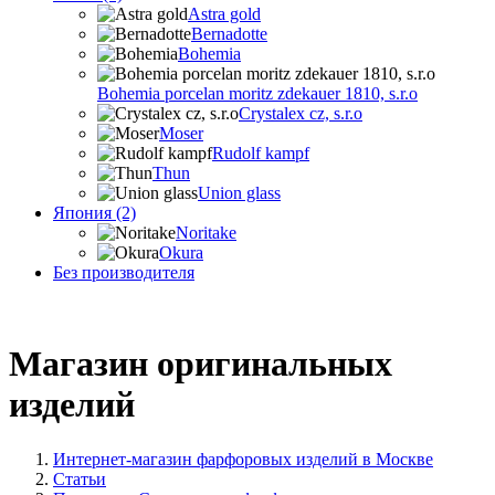
Astra gold
Bernadotte
Bohemia
Bohemia porcelan moritz zdekauer 1810, s.r.o
Crystalex cz, s.r.o
Moser
Rudolf kampf
Thun
Union glass
Япония (2)
Noritake
Okura
Без производителя
Магазин оригинальных
изделий
Интернет-магазин фарфоровых изделий в Москве
Статьи