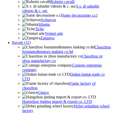
Roberto cavalli
S.v. di sabadin
vittorio & c. snc
Same decorazione s.r.l
Schiavon
Sibania
Tiche
Venturi arte
Zampiva
Китай (12)
Chaozhou
fountains&statues making co.ltd
Chaozhou ze
zhou manufactory co
Comego enterprise
company
Dalian hantai trade co
LTD
Frame factory of
chaozhou
Glance
Hangzhou jinding import & export co. LTD
Hebei grindiing wheel
factory