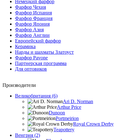
Немецкий фарфор
Фарфор Чехия
Фарфор Испания
Фарфор Франция
Фарфор Япония
Фарфор Азия
Фарфор Англии
Европейский фарфор
Керамика
Нарды и шахматы Златоуст
Фарфор Pavone
Партнерская программа
Для оптовиков
Производители
Великобритания (6)
Ari D. Norman
Arthur Price
Dunoon
Portmeirion
Royal Crown Derby
Teapottery
Венгрия (2)