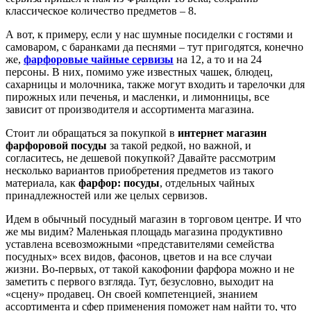
классическое количество предметов – 8.
А вот, к примеру, если у нас шумные посиделки с гостями и
самоваром, с баранками да песнями – тут пригодятся, конечно
же,
фарфоровые чайные сервизы
на 12, а то и на 24
персоны. В них, помимо уже известных чашек, блюдец,
сахарницы и молочника, также могут входить и тарелочки для
пирожных или печенья, и масленки, и лимонницы, все
зависит от производителя и ассортимента магазина.
Стоит ли обращаться за покупкой в
интернет магазин
фарфоровой посуды
за такой редкой, но важной, и
согласитесь, не дешевой покупкой? Давайте рассмотрим
несколько вариантов приобретения предметов из такого
материала, как
фарфор: посуды
, отдельных чайных
принадлежностей или же целых сервизов.
Идем в обычный посудный магазин в торговом центре. И что
же мы видим? Маленькая площадь магазина продуктивно
уставлена всевозможными «представителями семейства
посудных» всех видов, фасонов, цветов и на все случаи
жизни. Во-первых, от такой какофонии фарфора можно и не
заметить с первого взгляда. Тут, безусловно, выходит на
«сцену» продавец. Он своей компетенцией, знанием
ассортимента и сфер применения поможет нам найти то, что