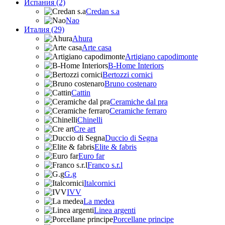
Испания (2)
Credan s.a
Nao
Италия (29)
Ahura
Arte casa
Artigiano capodimonte
B-Home Interiors
Bertozzi cornici
Bruno costenaro
Cattin
Ceramiche dal pra
Ceramiche ferraro
Chinelli
Cre art
Duccio di Segna
Elite & fabris
Euro far
Franco s.r.l
G.g
Italcornici
IVV
La medea
Linea argenti
Porcellane principe