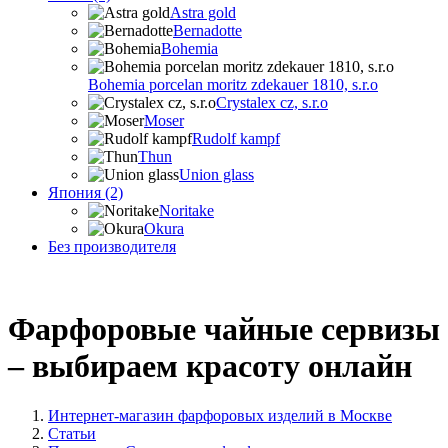
Astra gold
Bernadotte
Bohemia
Bohemia porcelan moritz zdekauer 1810, s.r.o
Crystalex cz, s.r.o
Moser
Rudolf kampf
Thun
Union glass
Япония (2)
Noritake
Okura
Без производителя
Фарфоровые чайные сервизы
– выбираем красоту онлайн
Интернет-магазин фарфоровых изделий в Москве
Статьи