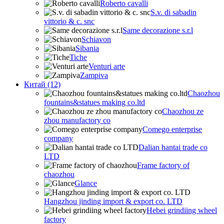
Roberto cavalli
S.v. di sabadin
vittorio & c. snc
Same decorazione s.r.l
Schiavon
Sibania
Tiche
Venturi arte
Zampiva
Китай (12)
Chaozhou
fountains&statues making co.ltd
Chaozhou ze
zhou manufactory co
Comego enterprise
company
Dalian hantai trade co
LTD
Frame factory of
chaozhou
Glance
Hangzhou jinding import & export co. LTD
Hebei grindiing wheel
factory