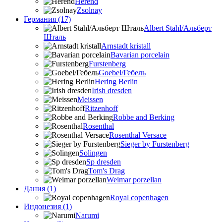
Herend
Zsolnay
Германия (17)
Albert Stahl/Альбеpт
Шталь
Arnstadt kristall
Bavarian porcelain
Furstenberg
Goebel/Гебель
Hering Berlin
Irish dresden
Meissen
Ritzenhoff
Robbe and Berking
Rosenthal
Rosenthal Versace
Sieger by Furstenberg
Solingen
Sp dresden
Tom's Drag
Weimar porzellan
Дания (1)
Royal copenhagen
Индонезия (1)
Narumi