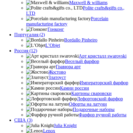
Maxwell & williams
Polite crafts&gifts co.,
LTD
Porcelain
manufacturing factory
Гонконг
Португалия (2)
Bordallo Pinheiro
L’Objet
Россия (12)
Арт кристалл swarovski
Веселый фарфор
Гравюра арт
Жостово
Златоуст
Императорский фарфор
Камни россии
Картины сваровски
Лефортовский фарфор
Офорты на латуни
Подарочные наборы
Фарфор ручной работы
США (3)
Julia Knight
Lenox