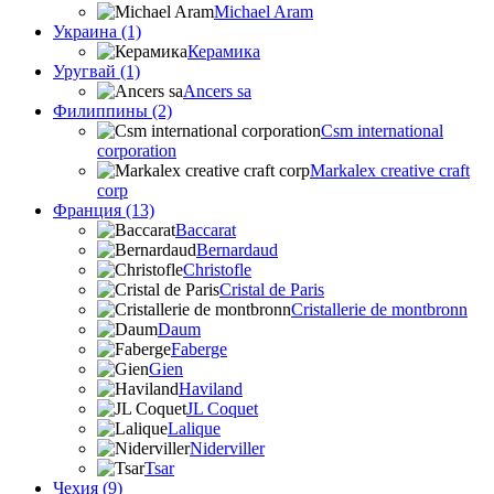
Michael Aram
Украина (1)
Керамика
Уругвай (1)
Ancers sa
Филиппины (2)
Csm international
corporation
Markalex creative craft
corp
Франция (13)
Baccarat
Bernardaud
Christofle
Cristal de Paris
Cristallerie de montbronn
Daum
Faberge
Gien
Haviland
JL Coquet
Lalique
Niderviller
Tsar
Чехия (9)