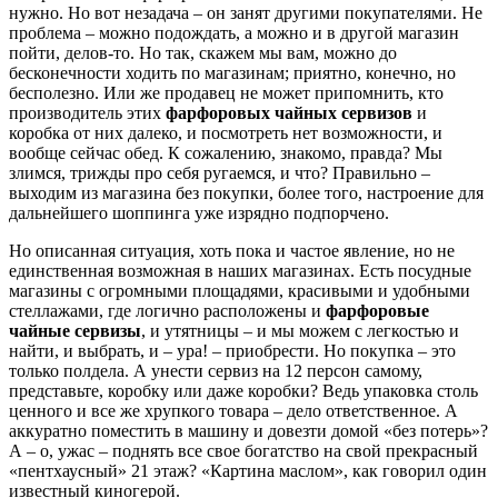
нужно. Но вот незадача – он занят другими покупателями. Не
проблема – можно подождать, а можно и в другой магазин
пойти, делов-то. Но так, скажем мы вам, можно до
бесконечности ходить по магазинам; приятно, конечно, но
бесполезно. Или же продавец не может припомнить, кто
производитель этих
фарфоровых чайных сервизов
и
коробка от них далеко, и посмотреть нет возможности, и
вообще сейчас обед. К сожалению, знакомо, правда? Мы
злимся, трижды про себя ругаемся, и что? Правильно –
выходим из магазина без покупки, более того, настроение для
дальнейшего шоппинга уже изрядно подпорчено.
Но описанная ситуация, хоть пока и частое явление, но не
единственная возможная в наших магазинах. Есть посудные
магазины с огромными площадями, красивыми и удобными
стеллажами, где логично расположены и
фарфоровые
чайные сервизы
, и утятницы – и мы можем с легкостью и
найти, и выбрать, и – ура! – приобрести. Но покупка – это
только полдела. А унести сервиз на 12 персон самому,
представьте, коробку или даже коробки? Ведь упаковка столь
ценного и все же хрупкого товара – дело ответственное. А
аккуратно поместить в машину и довезти домой «без потерь»?
А – о, ужас – поднять все свое богатство на свой прекрасный
«пентхаусный» 21 этаж? «Картина маслом», как говорил один
известный киногерой.