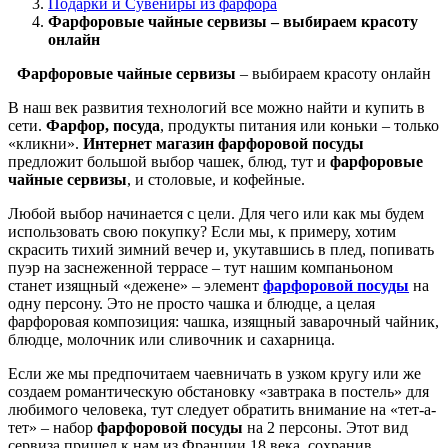
Подарки и Сувениры из фарфора
Фарфоровые чайные сервизы – выбираем красоту
онлайн
Фарфоровые чайные сервизы
– выбираем красоту онлайн
В наш век развития технологий все можно найти и купить в
сети.
Фарфор, посуда
, продукты питания или коньки – только
«кликни».
Интернет магазин фарфоровой посуды
предложит большой выбор чашек, блюд, тут и
фарфоровые
чайные сервизы
, и столовые, и кофейные.
Любой выбор начинается с цели. Для чего или как мы будем
использовать свою покупку? Если мы, к примеру, хотим
скрасить тихий зимний вечер и, укутавшись в плед, попивать
пуэр на заснеженной террасе – тут нашим компаньоном
станет изящный «дежене» – элемент
фарфоровой посуды
на
одну персону. Это не просто чашка и блюдце, а целая
фарфоровая композиция: чашка, изящный заварочный чайник,
блюдце, молочник или сливочник и сахарница.
Если же мы предпочитаем чаевничать в узком кругу или же
создаем романтическую обстановку «завтрака в постель» для
любимого человека, тут следует обратить внимание на «тет-а-
тет» – набор
фарфоровой посуды
на 2 персоны. Этот вид
сервиза пришел к нам из Франции 18 века, сохранив