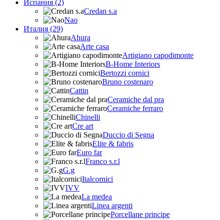
Испания (2)
Credan s.a
Nao
Италия (29)
Ahura
Arte casa
Artigiano capodimonte
B-Home Interiors
Bertozzi cornici
Bruno costenaro
Cattin
Ceramiche dal pra
Ceramiche ferraro
Chinelli
Cre art
Duccio di Segna
Elite & fabris
Euro far
Franco s.r.l
G.g
Italcornici
IVV
La medea
Linea argenti
Porcellane principe