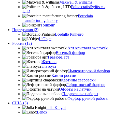
Maxwell & williams
Polite crafts&gifts co.,
LTD
Porcelain
manufacturing factory
Гонконг
Португалия (2)
Bordallo Pinheiro
L’Objet
Россия (12)
Арт кристалл swarovski
Веселый фарфор
Гравюра арт
Жостово
Златоуст
Императорский фарфор
Камни россии
Картины сваровски
Лефортовский фарфор
Офорты на латуни
Подарочные наборы
Фарфор ручной работы
США (3)
Julia Knight
Lenox