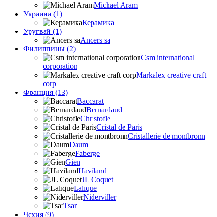
Michael Aram
Украина (1)
Керамика
Уругвай (1)
Ancers sa
Филиппины (2)
Csm international
corporation
Markalex creative craft
corp
Франция (13)
Baccarat
Bernardaud
Christofle
Cristal de Paris
Cristallerie de montbronn
Daum
Faberge
Gien
Haviland
JL Coquet
Lalique
Niderviller
Tsar
Чехия (9)