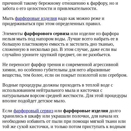
причиной такому бережному отношению к фарфору, но и
забота о его целостности и привлекательности.
Мыть
фарфоровые изделия
надо как можно реже и
придерживаться при этом определенных правил.
Элементы
фарфорового сервиза
или изделие из фарфора
нельзя мыть под напором воды. Лучше всего набрать ее в
большую пластиковую емкость и застелить дно тканью,
сложенную в несколько раз. В этом случае, даже если вы
случайно уроните хрупкий предмет, он не разобьется.
Не переносит фарфор трения и современной агрессивной
химии, но особенно губительны для него абразивные
вещества, тем более, если он покрыт позолотой или серебром.
Водные процедуры должны проходить в теплой воде с
использованием нейтрального мыла и кисточки с
натуральным ворсом средней жесткости. Для этой процедуры
вполне подойдет детское мыло.
Если
фарфоровый сервиз
или
фарфоровые изделия
долго
хранились в шкафу или украшали полочки, для начала их
необходимо избавить от пыли при помощи мягкой ткани или
той же сухой кисточки, и только потом приступать к водным