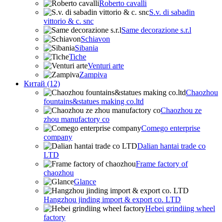
Roberto cavalli
S.v. di sabadin
vittorio & c. snc
Same decorazione s.r.l
Schiavon
Sibania
Tiche
Venturi arte
Zampiva
Китай (12)
Chaozhou
fountains&statues making co.ltd
Chaozhou ze
zhou manufactory co
Comego enterprise
company
Dalian hantai trade co
LTD
Frame factory of
chaozhou
Glance
Hangzhou jinding import & export co. LTD
Hebei grindiing wheel
factory