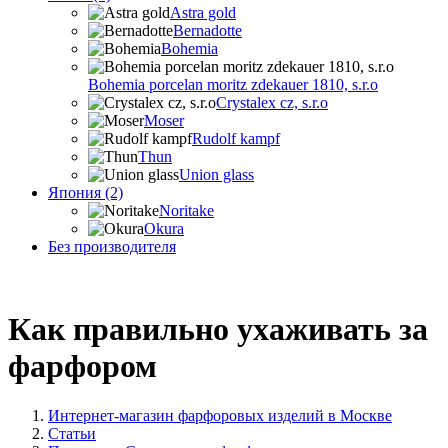
Astra gold
Bernadotte
Bohemia
Bohemia porcelan moritz zdekauer 1810, s.r.o
Crystalex cz, s.r.o
Moser
Rudolf kampf
Thun
Union glass
Япония (2)
Noritake
Okura
Без производителя
Как правильно ухаживать за
фарфором
Интернет-магазин фарфоровых изделий в Москве
Статьи