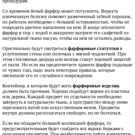
процедурам.
Со временем белый фарфор может потускнеть. Вернуть
изначальную белизну поможет размоченный зубной порошок,
но работать необходимо с большой осторожностью, чтобы не
повредить цветное напыление на нем. В конце ополосните
фарфор в тазу с водой и аккуратно вытрите его салфеткой из
натуральной ткани насухо, чтобы на нем не остались разводы.
Оригинально будут смотреться
фарфоровые статуэтки
в
углублениях стены или полочках с мягкой подсветкой. При
этом стеклянные дверцы или колпак станут хорошей защитой
от пыли. Но если вы предпочитаете хранить фарфор подальше
от чужих глаз, надо знать некоторые правила, которые
обезопасят его от случайного повреждения.
Контейнер, в котором будут жить
фарфоровые изделия
,
должен быть прочным. Хорошо подойдут ящики из пластика
или дерева. Каждый предмет по отдельности необходимо
завернуть в натуральную ткань, а пространство между ними
переложить ватой или искусственным мехом. Предметы
внутри должны располагаться свободно, но не болтаться.
Если вы обладаете большой коллекцией фарфора, то
предусмотрительным будет снабдить все ящики бирками с
описанием предметов. При необходимости найти конкретную