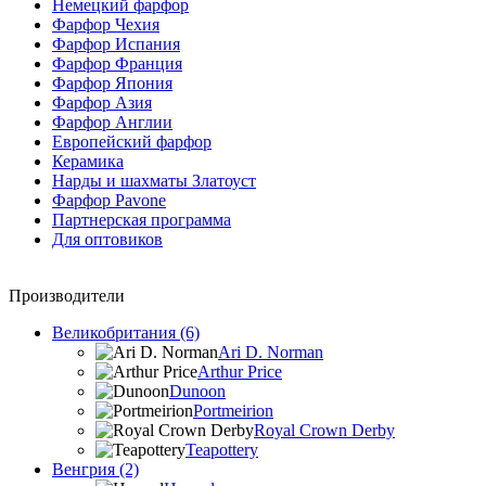
Немецкий фарфор
Фарфор Чехия
Фарфор Испания
Фарфор Франция
Фарфор Япония
Фарфор Азия
Фарфор Англии
Европейский фарфор
Керамика
Нарды и шахматы Златоуст
Фарфор Pavone
Партнерская программа
Для оптовиков
Производители
Великобритания (6)
Ari D. Norman
Arthur Price
Dunoon
Portmeirion
Royal Crown Derby
Teapottery
Венгрия (2)