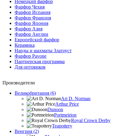
Немецкий фарфор
Фарфор Чехия
Фарфор Испания
Фарфор Франция
Фарфор Япония
Фарфор Азия
Фарфор Англии
Европейский фарфор
Керамика
Нарды и шахматы Златоуст
Фарфор Pavone
Партнерская программа
Для оптовиков
Производители
Великобритания (6)
Ari D. Norman
Arthur Price
Dunoon
Portmeirion
Royal Crown Derby
Teapottery
Венгрия (2)