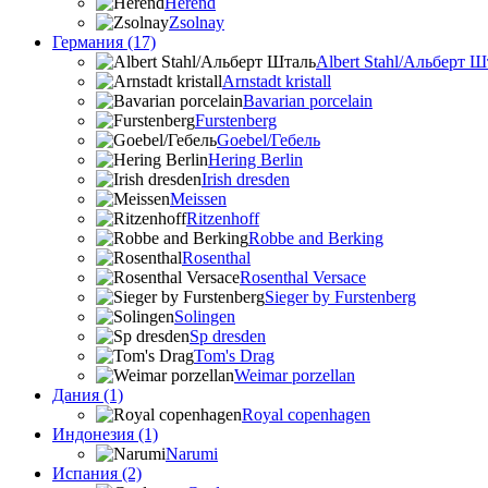
Herend
Zsolnay
Германия (17)
Albert Stahl/Альбеpт Ш
Arnstadt kristall
Bavarian porcelain
Furstenberg
Goebel/Гебель
Hering Berlin
Irish dresden
Meissen
Ritzenhoff
Robbe and Berking
Rosenthal
Rosenthal Versace
Sieger by Furstenberg
Solingen
Sp dresden
Tom's Drag
Weimar porzellan
Дания (1)
Royal copenhagen
Индонезия (1)
Narumi
Испания (2)