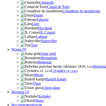
Christofle
Cristal de Paris
Cristallerie de montbronn
Daum
Faberge
Gien
Haviland
JL Coquet
Lalique
Niderviller
Tsar
Чехия (9)
Astra gold
Bernadotte
Bohemia
Bohemia 
Crystalex cz, s.r.o
Moser
Rudolf kampf
Thun
Union glass
Япония (2)
Noritake
Okura
Без производителя