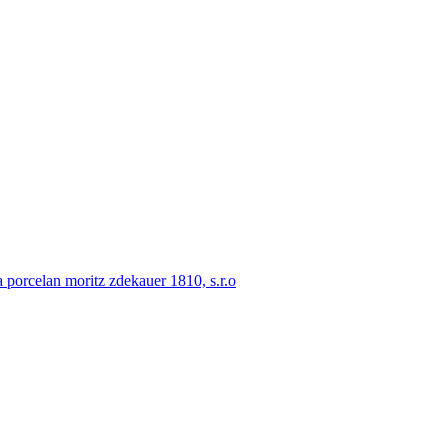
porcelan moritz zdekauer 1810, s.r.o