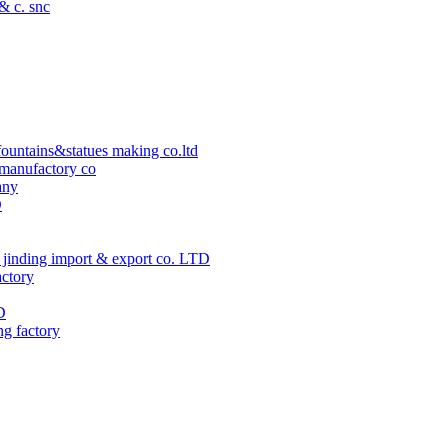
 & c. snc
ountains&statues making co.ltd
manufactory co
any
D
jinding import & export co. LTD
actory
D
ng factory