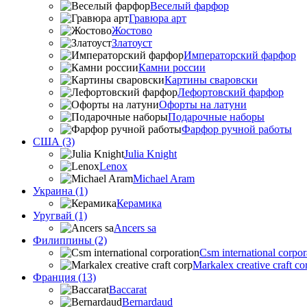
Веселый фарфор
Гравюра арт
Жостово
Златоуст
Императорский фарфор
Камни россии
Картины сваровски
Лефортовский фарфор
Офорты на латуни
Подарочные наборы
Фарфор ручной работы
США (3)
Julia Knight
Lenox
Michael Aram
Украина (1)
Керамика
Уругвай (1)
Ancers sa
Филиппины (2)
Csm international corpor
Markalex creative craft co
Франция (13)
Baccarat
Bernardaud