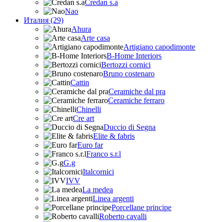
Credan s.a
Nao
Италия (29)
Ahura
Arte casa
Artigiano capodimonte
B-Home Interiors
Bertozzi cornici
Bruno costenaro
Cattin
Ceramiche dal pra
Ceramiche ferraro
Chinelli
Cre art
Duccio di Segna
Elite & fabris
Euro far
Franco s.r.l
G.g
Italcornici
IVV
La medea
Linea argenti
Porcellane principe
Roberto cavalli