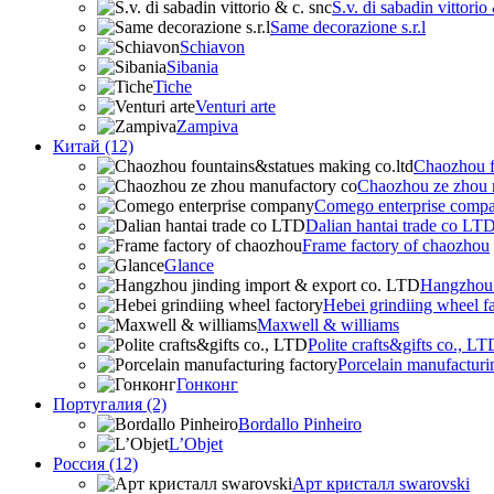
S.v. di sabadin vittorio
Same decorazione s.r.l
Schiavon
Sibania
Tiche
Venturi arte
Zampiva
Китай (12)
Chaozhou f
Chaozhou ze zhou 
Comego enterprise comp
Dalian hantai trade co LT
Frame factory of chaozhou
Glance
Hangzhou 
Hebei grindiing wheel f
Maxwell & williams
Polite crafts&gifts co., LT
Porcelain manufacturi
Гонконг
Португалия (2)
Bordallo Pinheiro
L’Objet
Россия (12)
Арт кристалл swarovski