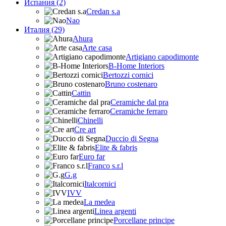
Испания (2)
Credan s.a
Nao
Италия (29)
Ahura
Arte casa
Artigiano capodimonte
B-Home Interiors
Bertozzi cornici
Bruno costenaro
Cattin
Ceramiche dal pra
Ceramiche ferraro
Chinelli
Cre art
Duccio di Segna
Elite & fabris
Euro far
Franco s.r.l
G.g
Italcornici
IVV
La medea
Linea argenti
Porcellane principe