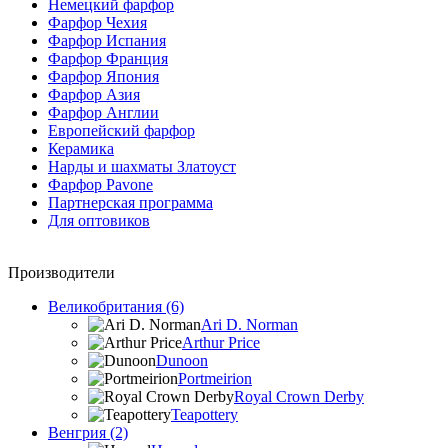
Немецкий фарфор
Фарфор Чехия
Фарфор Испания
Фарфор Франция
Фарфор Япония
Фарфор Азия
Фарфор Англии
Европейский фарфор
Керамика
Нарды и шахматы Златоуст
Фарфор Pavone
Партнерская программа
Для оптовиков
Производители
Великобритания (6)
Ari D. Norman
Arthur Price
Dunoon
Portmeirion
Royal Crown Derby
Teapottery
Венгрия (2)