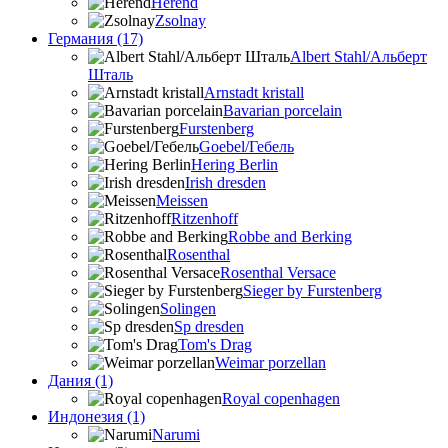
Herend
Zsolnay
Германия (17)
Albert Stahl/Альбеpт
Шталь
Arnstadt kristall
Bavarian porcelain
Furstenberg
Goebel/Гебель
Hering Berlin
Irish dresden
Meissen
Ritzenhoff
Robbe and Berking
Rosenthal
Rosenthal Versace
Sieger by Furstenberg
Solingen
Sp dresden
Tom's Drag
Weimar porzellan
Дания (1)
Royal copenhagen
Индонезия (1)
Narumi