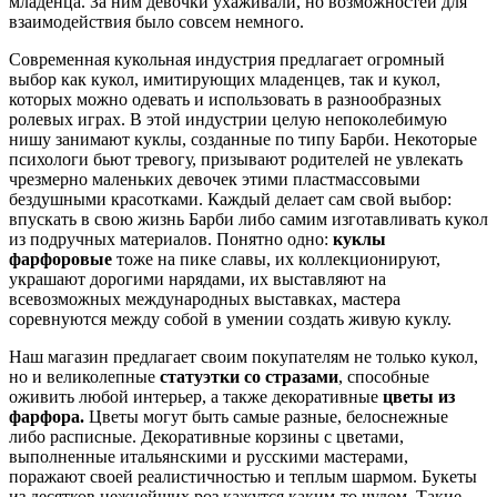
младенца. За ним девочки ухаживали, но возможностей для
взаимодействия было совсем немного.
Современная кукольная индустрия предлагает огромный
выбор как кукол, имитирующих младенцев, так и кукол,
которых можно одевать и использовать в разнообразных
ролевых играх. В этой индустрии целую непоколебимую
нишу занимают куклы, созданные по типу Барби. Некоторые
психологи бьют тревогу, призывают родителей не увлекать
чрезмерно маленьких девочек этими пластмассовыми
бездушными красотками. Каждый делает сам свой выбор:
впускать в свою жизнь Барби либо самим изготавливать кукол
из подручных материалов. Понятно одно:
куклы
фарфоровые
тоже на пике славы, их коллекционируют,
украшают дорогими нарядами, их выставляют на
всевозможных международных выставках, мастера
соревнуются между собой в умении создать живую куклу.
Наш магазин предлагает своим покупателям не только кукол,
но и великолепные
статуэтки со стразами
, способные
оживить любой интерьер, а также декоративные
цветы из
фарфора.
Цветы могут быть самые разные, белоснежные
либо расписные. Декоративные корзины с цветами,
выполненные итальянскими и русскими мастерами,
поражают своей реалистичностью и теплым шармом. Букеты
из десятков нежнейших роз кажутся каким-то чудом. Такие