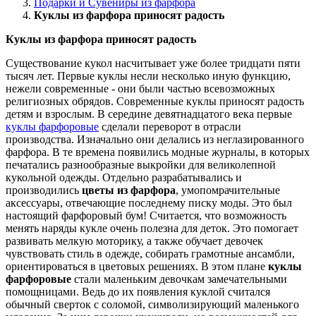
Подарки и Сувениры из фарфора
Куклы из фарфора приносят радость
Куклы из фарфора приносят радость
Существование кукол насчитывает уже более тридцати пяти
тысяч лет. Первые куклы несли несколько иную функцию,
нежели современные - они были частью всевозможных
религиозных обрядов. Современные куклы приносят радость
детям и взрослым. В середине девятнадцатого века первые
куклы фарфоровые
сделали переворот в отрасли
производства. Изначально они делались из неглазированного
фарфора. В те времена появились модные журналы, в которых
печатались разнообразные выкройки для великолепной
кукольной одежды. Отдельно разрабатывались и
производились
цветы из фарфора
, умопомрачительные
аксессуары, отвечающие последнему писку моды. Это был
настоящий фарфоровый бум! Считается, что возможность
менять наряды кукле очень полезна для деток. Это помогает
развивать мелкую моторику, а также обучает девочек
чувствовать стиль в одежде, собирать грамотные ансамбли,
ориентироваться в цветовых решениях. В этом плане
куклы
фарфоровые
стали маленьким девочкам замечательными
помощницами. Ведь до их появления куклой считался
обычный сверток с соломой, символизирующий маленького