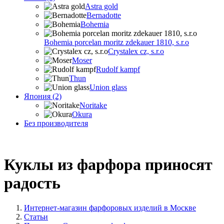
Astra gold
Bernadotte
Bohemia
Bohemia porcelan moritz zdekauer 1810, s.r.o
Crystalex cz, s.r.o
Moser
Rudolf kampf
Thun
Union glass
Япония (2)
Noritake
Okura
Без производителя
Куклы из фарфора приносят
радость
Интернет-магазин фарфоровых изделий в Москве
Статьи