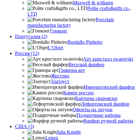
Maxwell & williams
Polite crafts&gifts co.,
LTD
Porcelain
manufacturing factory
Гонконг
Португалия (2)
Bordallo Pinheiro
L’Objet
Россия (12)
Арт кристалл swarovski
Веселый фарфор
Гравюра арт
Жостово
Златоуст
Императорский фарфор
Камни россии
Картины сваровски
Лефортовский фарфор
Офорты на латуни
Подарочные наборы
Фарфор ручной работы
США (3)
Julia Knight
Lenox