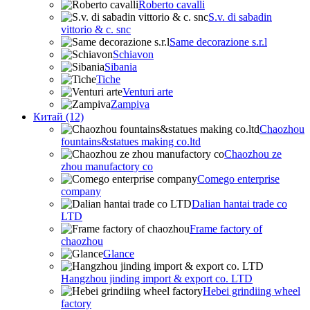
Roberto cavalli
S.v. di sabadin
vittorio & c. snc
Same decorazione s.r.l
Schiavon
Sibania
Tiche
Venturi arte
Zampiva
Китай (12)
Chaozhou
fountains&statues making co.ltd
Chaozhou ze
zhou manufactory co
Comego enterprise
company
Dalian hantai trade co
LTD
Frame factory of
chaozhou
Glance
Hangzhou jinding import & export co. LTD
Hebei grindiing wheel
factory