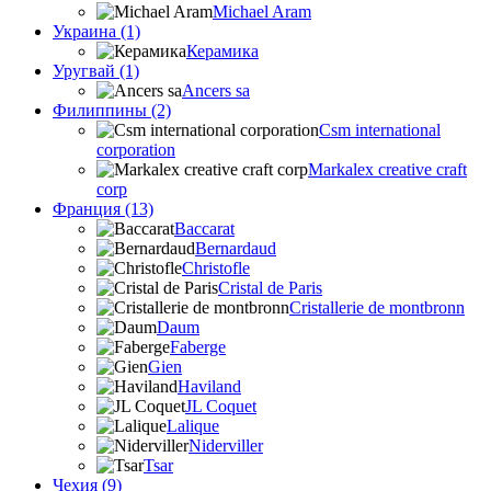
Michael Aram
Украина (1)
Керамика
Уругвай (1)
Ancers sa
Филиппины (2)
Csm international
corporation
Markalex creative craft
corp
Франция (13)
Baccarat
Bernardaud
Christofle
Cristal de Paris
Cristallerie de montbronn
Daum
Faberge
Gien
Haviland
JL Coquet
Lalique
Niderviller
Tsar
Чехия (9)