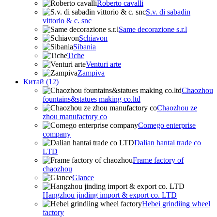
Roberto cavalli
S.v. di sabadin
vittorio & c. snc
Same decorazione s.r.l
Schiavon
Sibania
Tiche
Venturi arte
Zampiva
Китай (12)
Chaozhou
fountains&statues making co.ltd
Chaozhou ze
zhou manufactory co
Comego enterprise
company
Dalian hantai trade co
LTD
Frame factory of
chaozhou
Glance
Hangzhou jinding import & export co. LTD
Hebei grindiing wheel
factory