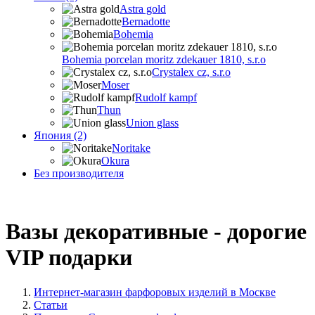
Astra gold
Bernadotte
Bohemia
Bohemia porcelan moritz zdekauer 1810, s.r.o
Crystalex cz, s.r.o
Moser
Rudolf kampf
Thun
Union glass
Япония (2)
Noritake
Okura
Без производителя
Вазы декоративные - дорогие
VIP подарки
Интернет-магазин фарфоровых изделий в Москве
Статьи