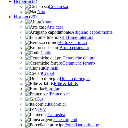
Испания (2)
Credan s.a
Nao
Италия (29)
Ahura
Arte casa
Artigiano capodimonte
B-Home Interiors
Bertozzi cornici
Bruno costenaro
Cattin
Ceramiche dal pra
Ceramiche ferraro
Chinelli
Cre art
Duccio di Segna
Elite & fabris
Euro far
Franco s.r.l
G.g
Italcornici
IVV
La medea
Linea argenti
Porcellane principe