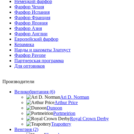
Немецкий фарфор
Фарфор Чехия
Фарфор Испания
Фарфор Франция
Фарфор Япония
Фарфор Азия
Фарфор Англии
Европейский фарфор
Керамика
Нарды и шахматы Златоуст
Фарфор Pavone
Партнерская программа
Для оптовиков
Производители
Великобритания (6)
Ari D. Norman
Arthur Price
Dunoon
Portmeirion
Royal Crown Derby
Teapottery
Венгрия (2)