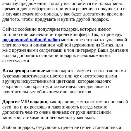
анализу предложений, тогда у вас останется не только запас
времени для комфортного принятия решения о покупке, но и
в случае неудачного поиска, у вас будет достаточно времени
для того, чтобы придумать и купить другой подарок.
Сейчас особенно популярны подарки, которые имеют
историю или же некий исторический флер. Так, к примеру,
подарочный чайный набор
можно презентовать с упаковкой
элитного чая и описанием чайной церемонии из Китая, или
же с кружевными салфетками в тон интерьеру. Ваша фантазия
вольна дополнять основной подарок всевозможными
аксессуарами.
Вазы декоративные
можно дарить вместе с эксклюзивными
букетами экзотических цветов или же с изготовленными
вручную искусственными цветками, которые надолго
сохранят свою красоту, а также идеальны для людей с
чувствительным обонянием или аллергиков.
Дорогие
VIP
подарки,
как правило, самодостаточны по своей
сути, но и их роскошь и лаконичность всегда можно
дополнить чем-то очень личным: от руки написанной
запиской, стихами или необычной упаковкой.
Любой подарок, безусловно, ценен не своей стоимостью, а