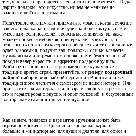
тем, как вы его преподнесете, если хотите, презентуете. Ведь
дарить подарки - это искусство, ничем не меньшее по
важности любого перфоманса.
Подготовьте легенду или придумайте момент, когда вручение
вашего подарка на празднике будет наиболее актуальным и
уместным, если позволяет уровень мероприятия, вы даже
можете провести небольшой интерактив - конкурс или
розыгрыш - по итогам которого победитель, а это, конечно же,
будет одаряемый, получит ваш подарок. Если вы владеете
музыкальным инструментом или же поете, будет отличный
повод и вечер украсить, и эффектно подарок вручить.
Разбираетесь и цените гастрономические культурные
традиции других стран, презентуйте, к примеру,
подарочный
чайный набор
в виде чайной церемонии Востока или же
традиционного чаепития с самоваром из нашей истории. Или
пригласите для мастер-класса повара из любимого ресторана -
это и гарантировано вкусно, и опыт полезный, и безусловный
восторг даже самой изощренной публики.
Как видите, подарков и вариантов вручения может быть
огромное множество. Дорогие и экономные варианты,
большие и миниатюрные, для души и для тела, для офиса и