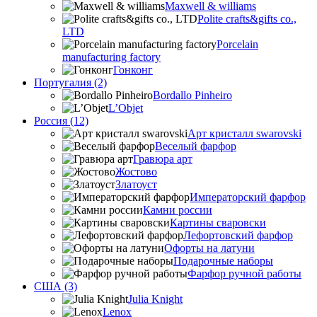
Maxwell & williams
Polite crafts&gifts co.,
LTD
Porcelain
manufacturing factory
Гонконг
Португалия (2)
Bordallo Pinheiro
L’Objet
Россия (12)
Арт кристалл swarovski
Веселый фарфор
Гравюра арт
Жостово
Златоуст
Императорский фарфор
Камни россии
Картины сваровски
Лефортовский фарфор
Офорты на латуни
Подарочные наборы
Фарфор ручной работы
США (3)
Julia Knight
Lenox