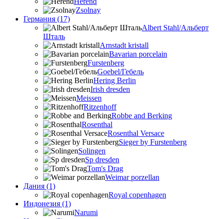
Herend
Zsolnay
Германия (17)
Albert Stahl/Альбеpт
Шталь
Arnstadt kristall
Bavarian porcelain
Furstenberg
Goebel/Гебель
Hering Berlin
Irish dresden
Meissen
Ritzenhoff
Robbe and Berking
Rosenthal
Rosenthal Versace
Sieger by Furstenberg
Solingen
Sp dresden
Tom's Drag
Weimar porzellan
Дания (1)
Royal copenhagen
Индонезия (1)
Narumi