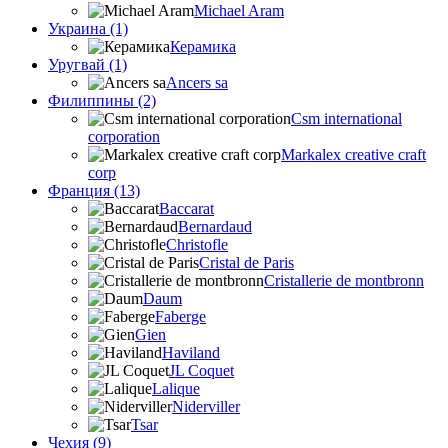
Michael Aram
Украина (1)
Керамика
Уругвай (1)
Ancers sa
Филиппины (2)
Csm international
corporation
Markalex creative craft
corp
Франция (13)
Baccarat
Bernardaud
Christofle
Cristal de Paris
Cristallerie de montbronn
Daum
Faberge
Gien
Haviland
JL Coquet
Lalique
Niderviller
Tsar
Чехия (9)