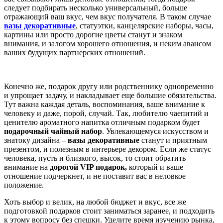
следует подбирать несколько универсальный, больше
отражающий ваш вкус, чем вкус получателя. В таком случае
вазы декоративные
, статуэтки, канцелярские наборы, часы,
картины или просто дорогие цветы станут и знаком
внимания, и залогом хорошего отношения, и неким авансом
ваших будущих партнерских отношений.
Конечно же, подарок другу или родственнику одновременно
и упрощает задачу, и накладывает еще большие обязательства.
Тут важна каждая деталь, воспоминания, ваше внимание к
человеку и даже, порой, случай. Так, любителю чаепитий и
ценителю ароматного напитка отличным подарком будет
подарочный чайный набор
. Увлекающемуся искусством и
знатоку дизайна –
вазы декоративные
станут и приятным
презентом, и полезным в интерьере декором. Если же статус
человека, пусть и близкого, высок, то стоит обратить
внимание на
дорогой
VIP
подарок,
который и ваше
отношение подчеркнет, и не поставит вас в неловкое
положение.
Хоть выбор и велик, на любой бюджет и вкус, все же
подготовкой подарков стоит заниматься заранее, и подходить
к этому вопросу без спешки. Уделите время изучению рынка,