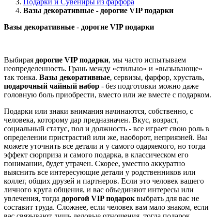
Подарки и Сувениры из фарфора
Вазы декоративные - дорогие VIP подарки
Вазы декоративные
-
дорогие
VIP
подарки
Выбирая
дорогие
VIP
подарки
, мы часто испытываем
неопределенность. Грань между «стильно» и «вызывающе»
так тонка.
Вазы декоративные
, сервизы, фарфор, хрусталь,
подарочный чайный набор
- без подготовки можно даже
головную боль приобрести, вместо или же вместе с подарком.
Подарки или знаки внимания начинаются, собственно, с
человека, которому дар предназначен. Вкус, возраст,
социальный статус, пол и должность - все играет свою роль в
определении пристрастий или же, наоборот, неприязней. Вы
можете уточнить все детали и у самого одаряемого, но тогда
эффект сюрприза и самого подарка, в классическом его
понимании, будет утрачен. Скорее, уместно аккуратно
выяснить все интересующие детали у родственников или
коллег, общих друзей и партнеров. Если это человек вашего
личного круга общения, и вас объединяют интересы или
увлечения, тогда
дорогой
VIP
подарок
выбрать для вас не
составит труда. Сложнее, если человек вам мало знаком, если
вас связывают лишь деловые отношения, тогда подарок