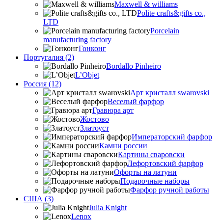
Maxwell & williams
Polite crafts&gifts co.,
LTD
Porcelain
manufacturing factory
Гонконг
Португалия (2)
Bordallo Pinheiro
L’Objet
Россия (12)
Арт кристалл swarovski
Веселый фарфор
Гравюра арт
Жостово
Златоуст
Императорский фарфор
Камни россии
Картины сваровски
Лефортовский фарфор
Офорты на латуни
Подарочные наборы
Фарфор ручной работы
США (3)
Julia Knight
Lenox