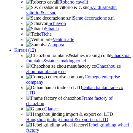
Roberto cavalli
S.v. di sabadin
vittorio & c. snc
Same decorazione s.r.l
Schiavon
Sibania
Tiche
Venturi arte
Zampiva
Китай (12)
Chaozhou
fountains&statues making co.ltd
Chaozhou ze
zhou manufactory co
Comego enterprise
company
Dalian hantai trade co
LTD
Frame factory of
chaozhou
Glance
Hangzhou jinding import & export co. LTD
Hebei grindiing wheel
factory