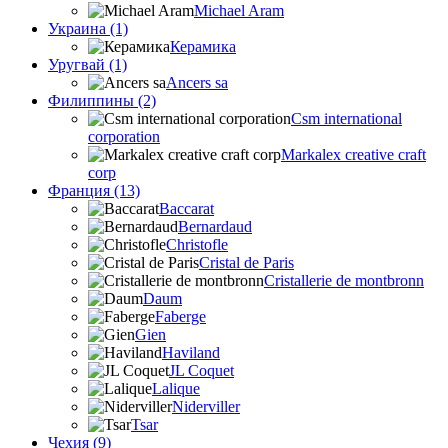
Michael Aram
Украина (1)
Керамика
Уругвай (1)
Ancers sa
Филиппины (2)
Csm international
corporation
Markalex creative craft
corp
Франция (13)
Baccarat
Bernardaud
Christofle
Cristal de Paris
Cristallerie de montbronn
Daum
Faberge
Gien
Haviland
JL Coquet
Lalique
Niderviller
Tsar
Чехия (9)