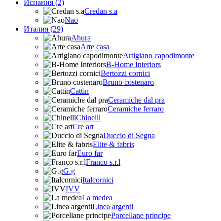
Испания (2)
Credan s.a
Nao
Италия (29)
Ahura
Arte casa
Artigiano capodimonte
B-Home Interiors
Bertozzi cornici
Bruno costenaro
Cattin
Ceramiche dal pra
Ceramiche ferraro
Chinelli
Cre art
Duccio di Segna
Elite & fabris
Euro far
Franco s.r.l
G.g
Italcornici
IVV
La medea
Linea argenti
Porcellane principe