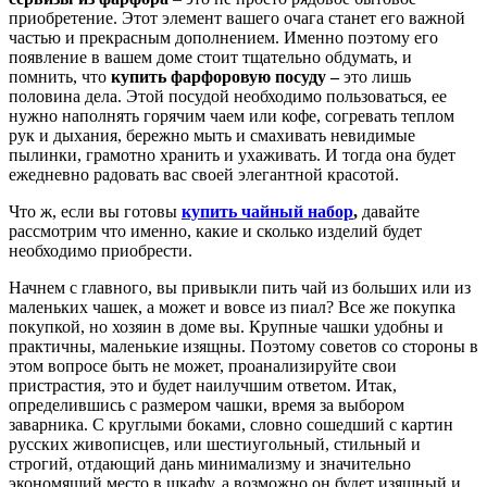
приобретение. Этот элемент вашего очага станет его важной
частью и прекрасным дополнением. Именно поэтому его
появление в вашем доме стоит тщательно обдумать, и
помнить, что
купить фарфоровую посуду –
это лишь
половина дела. Этой посудой необходимо пользоваться, ее
нужно наполнять горячим чаем или кофе, согревать теплом
рук и дыхания, бережно мыть и смахивать невидимые
пылинки, грамотно хранить и ухаживать. И тогда она будет
ежедневно радовать вас своей элегантной красотой.
Что ж, если вы готовы
купить чайный набор
,
давайте
рассмотрим что именно, какие и сколько изделий будет
необходимо приобрести.
Начнем с главного, вы привыкли пить чай из больших или из
маленьких чашек, а может и вовсе из пиал? Все же покупка
покупкой, но хозяин в доме вы. Крупные чашки удобны и
практичны, маленькие изящны. Поэтому советов со стороны в
этом вопросе быть не может, проанализируйте свои
пристрастия, это и будет наилучшим ответом. Итак,
определившись с размером чашки, время за выбором
заварника. С круглыми боками, словно сошедший с картин
русских живописцев, или шестиугольный, стильный и
строгий, отдающий дань минимализму и значительно
экономящий место в шкафу, а возможно он будет изящный и