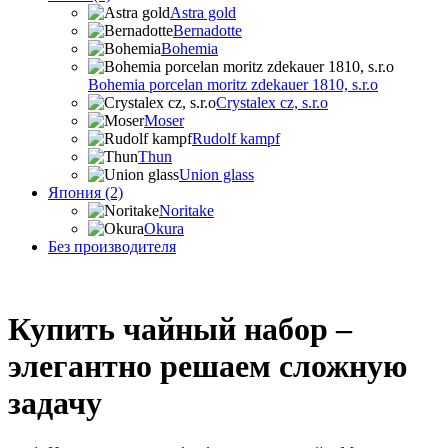
Astra gold
Bernadotte
Bohemia
Bohemia porcelan moritz zdekauer 1810, s.r.o
Crystalex cz, s.r.o
Moser
Rudolf kampf
Thun
Union glass
Япония (2)
Noritake
Okura
Без производителя
Купить чайный набор –
элегантно решаем сложную
задачу