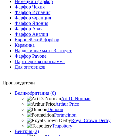
Немецкий фарфор
Фарфор Чехия
Фарфор Испания
Фарфор Франция
Фарфор Япония
Фарфор Азия
Фарфор Англии
Европейский фарфор
Керамика
Нарды и шахматы Златоуст
Фарфор Pavone
Партнерская программа
Для оптовиков
Производители
Великобритания (6)
Ari D. Norman
Arthur Price
Dunoon
Portmeirion
Royal Crown Derby
Teapottery
Венгрия (2)