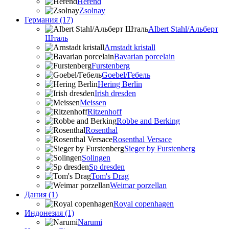
Herend
Zsolnay
Германия (17)
Albert Stahl/Альбеpт
Шталь
Arnstadt kristall
Bavarian porcelain
Furstenberg
Goebel/Гебель
Hering Berlin
Irish dresden
Meissen
Ritzenhoff
Robbe and Berking
Rosenthal
Rosenthal Versace
Sieger by Furstenberg
Solingen
Sp dresden
Tom's Drag
Weimar porzellan
Дания (1)
Royal copenhagen
Индонезия (1)
Narumi