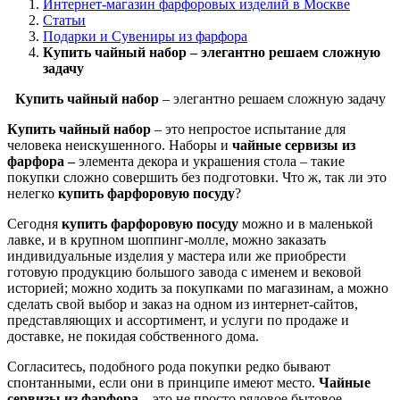
Интернет-магазин фарфоровых изделий в Москве
Статьи
Подарки и Сувениры из фарфора
Купить чайный набор – элегантно решаем сложную
задачу
Купить чайный набор
– элегантно решаем сложную задачу
Купить чайный набор
– это непростое испытание для
человека неискушенного. Наборы и
чайные сервизы из
фарфора –
элемента декора и украшения стола – такие
покупки сложно совершить без подготовки. Что ж, так ли это
нелегко
купить фарфоровую посуду
?
Сегодня
купить фарфоровую посуду
можно и в маленькой
лавке, и в крупном шоппинг-молле, можно заказать
индивидуальные изделия у мастера или же приобрести
готовую продукцию большого завода с именем и вековой
историей; можно ходить за покупками по магазинам, а можно
сделать свой выбор и заказ на одном из интернет-сайтов,
представляющих и ассортимент, и услуги по продаже и
доставке, не покидая собственного дома.
Согласитесь, подобного рода покупки редко бывают
спонтанными, если они в принципе имеют место.
Чайные
сервизы из фарфора
– это не просто рядовое бытовое