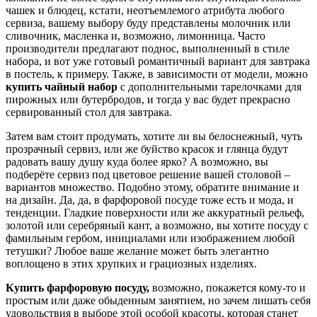
чашек и блюдец, кстати, неотъемлемого атрибута любого
сервиза, вашему выбору буду представлены молочник или
сливочник, масленка и, возможно, лимонница. Часто
производители предлагают поднос, выполненный в стиле
набора, и вот уже готовый романтичный вариант для завтрака
в постель, к примеру. Также, в зависимости от модели, можно
купить чайный набор
с дополнительными тарелочками для
пирожных или бутербродов, и тогда у вас будет прекрасно
сервированный стол для завтрака.
Затем вам стоит продумать, хотите ли вы белоснежный, чуть
прозрачный сервиз, или же буйство красок и глянца будут
радовать вашу душу куда более ярко? А возможно, вы
подберёте сервиз под цветовое решение вашей столовой –
вариантов множество. Подобно этому, обратите внимание и
на дизайн. Да, да, в фарфоровой посуде тоже есть и мода, и
тенденции. Гладкие поверхности или же аккуратный рельеф,
золотой или серебряный кант, а возможно, вы хотите посуду с
фамильным гербом, инициалами или изображением любой
тетушки? Любое ваше желание может быть элегантно
воплощено в этих хрупких и грациозных изделиях.
Купить фарфоровую посуду,
возможно, покажется кому-то и
простым или даже обыденным занятием, но зачем лишать себя
удовольствия в выборе этой особой красоты, которая станет