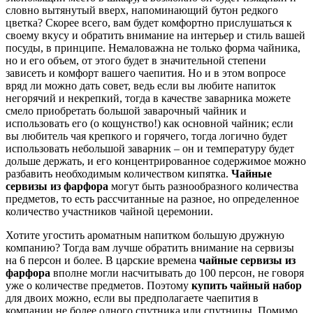
словно вытянутый вверх, напоминающий бутон редкого
цветка? Скорее всего, вам будет комфортно прислушаться к
своему вкусу и обратить внимание на интерьер и стиль вашей
посуды, в принципе. Немаловажна не только форма чайника,
но и его объем, от этого будет в значительной степени
зависеть и комфорт вашего чаепития. Но и в этом вопросе
вряд ли можно дать совет, ведь если вы любите напиток
негорячий и некрепкий, тогда в качестве заварника можете
смело приобретать большой заварочный чайник и
использовать его (о кощунство!) как основной чайник; если
вы любитель чая крепкого и горячего, тогда логично будет
использовать небольшой заварник – он и температуру будет
дольше держать, и его концентрированное содержимое можно
разбавить необходимым количеством кипятка.
Чайные
сервизы из фарфора
могут быть разнообразного количества
предметов, то есть рассчитанные на разное, но определенное
количество участников чайной церемонии.
Хотите угостить ароматным напитком большую дружную
компанию? Тогда вам лучше обратить внимание на сервизы
на 6 персон и более. В царские времена
чайные сервизы из
фарфора
вполне могли насчитывать до 100 персон, не говоря
уже о количестве предметов. Поэтому
купить чайный набор
для двоих можно, если вы предполагаете чаепития в
компании не более одного спутника или спутницы. Помимо