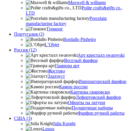
Maxwell & williams
Polite crafts&gifts co.,
LTD
Porcelain
manufacturing factory
Гонконг
Португалия (2)
Bordallo Pinheiro
L’Objet
Россия (12)
Арт кристалл swarovski
Веселый фарфор
Гравюра арт
Жостово
Златоуст
Императорский фарфор
Камни россии
Картины сваровски
Лефортовский фарфор
Офорты на латуни
Подарочные наборы
Фарфор ручной работы
США (3)
Julia Knight
Lenox