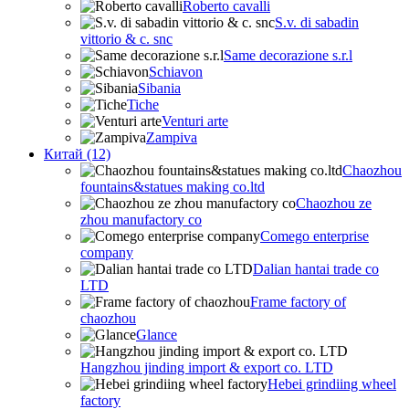
Roberto cavalli
S.v. di sabadin
vittorio & c. snc
Same decorazione s.r.l
Schiavon
Sibania
Tiche
Venturi arte
Zampiva
Китай (12)
Chaozhou
fountains&statues making co.ltd
Chaozhou ze
zhou manufactory co
Comego enterprise
company
Dalian hantai trade co
LTD
Frame factory of
chaozhou
Glance
Hangzhou jinding import & export co. LTD
Hebei grindiing wheel
factory