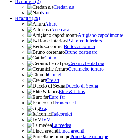
Испания (2)
Credan s.a
Nao
Италия (29)
Ahura
Arte casa
Artigiano capodimonte
B-Home Interiors
Bertozzi cornici
Bruno costenaro
Cattin
Ceramiche dal pra
Ceramiche ferraro
Chinelli
Cre art
Duccio di Segna
Elite & fabris
Euro far
Franco s.r.l
G.g
Italcornici
IVV
La medea
Linea argenti
Porcellane principe