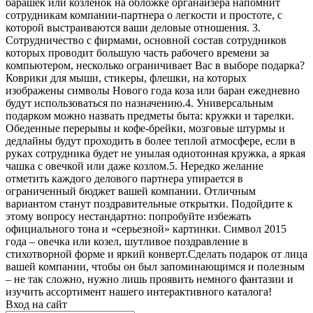
барашек или козленок на обложке органайзера напомнит
сотрудникам компании-партнера о легкости и простоте, с
которой выстраиваются ваши деловые отношения. 3.
Сотрудничество с фирмами, основной состав сотрудников
которых проводит большую часть рабочего времени за
компьютером, несколько ограничивает Вас в выборе подарка?
Коврики для мыши, стикеры, флешки, на которых
изображены символы Нового года коза или баран ежедневно
будут использоваться по назначению.4. Универсальным
подарком можно назвать предметы быта: кружки и тарелки.
Обеденные перерывы и кофе-брейки, мозговые штурмы и
дедлайны будут проходить в более теплой атмосфере, если в
руках сотрудника будет не унылая однотонная кружка, а яркая
чашка с овечкой или даже козлом.5. Нередко желание
отметить каждого делового партнера упирается в
ограниченный бюджет вашей компании. Отличным
вариантом станут поздравительные открытки. Подойдите к
этому вопросу нестандартно: попробуйте избежать
официального тона и «серьезной» картинки. Символ 2015
года – овечка или козел, шутливое поздравление в
стихотворной форме и яркий конверт.Сделать подарок от лица
вашей компании, чтобы он был запоминающимся и полезным
– не так сложно, нужно лишь проявить немного фантазии и
изучить ассортимент нашего интерактивного каталога!
Вход на сайт