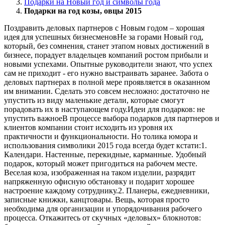
Подарки на Новый год и символы года
Подарки на год козы, овцы 2015
Поздравить деловых партнеров с Новым годом – хорошая
идея для успешных бизнесменовНе за горами Новый год,
который, без сомнения, станет этапом новых достижений в
бизнесе, порадует владельцев компаний ростом прибыли и
новыми успехами. Опытные руководители знают, что успех
сам не приходит - его нужно выстраивать заранее. Забота о
деловых партнерах в полной мере проявляется в оказанном
им внимании. Сделать это совсем несложно: достаточно не
упустить из виду маленькие детали, которые смогут
порадовать их в наступающем году.Идеи для подарков: не
упустить важноеВ процессе выбора подарков для партнеров и
клиентов компании стоит исходить из уровня их
практичности и функциональности. Но толика юмора и
использования символики 2015 года всегда будет кстати:1.
Календари. Настенные, перекидные, карманные. Удобный
подарок, который может пригодиться на рабочем месте.
Веселая коза, изображенная на таком изделии, разрядит
напряженную офисную обстановку и подарит хорошее
настроение каждому сотруднику.2. Планеры, ежедневники,
записные книжки, канцтовары. Вещь, которая просто
необходима для организации и упорядочивания рабочего
процесса. Откажитесь от скучных «деловых» блокнотов: