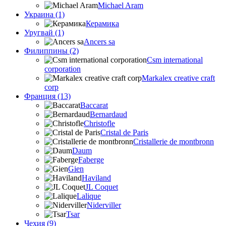
Michael Aram
Украина (1)
Керамика
Уругвай (1)
Ancers sa
Филиппины (2)
Csm international
corporation
Markalex creative craft
corp
Франция (13)
Baccarat
Bernardaud
Christofle
Cristal de Paris
Cristallerie de montbronn
Daum
Faberge
Gien
Haviland
JL Coquet
Lalique
Niderviller
Tsar
Чехия (9)