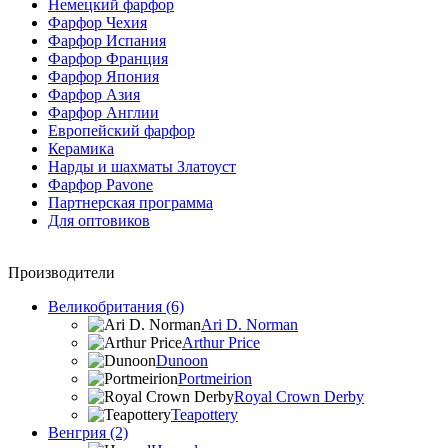
Немецкий фарфор
Фарфор Чехия
Фарфор Испания
Фарфор Франция
Фарфор Япония
Фарфор Азия
Фарфор Англии
Европейский фарфор
Керамика
Нарды и шахматы Златоуст
Фарфор Pavone
Партнерская программа
Для оптовиков
Производители
Великобритания (6)
Ari D. Norman
Arthur Price
Dunoon
Portmeirion
Royal Crown Derby
Teapottery
Венгрия (2)