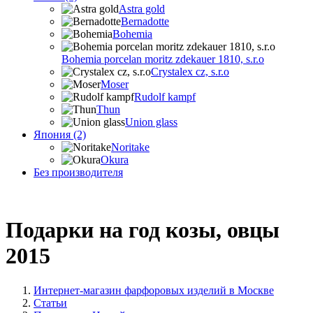
Astra gold
Bernadotte
Bohemia
Bohemia porcelan moritz zdekauer 1810, s.r.o
Crystalex cz, s.r.o
Moser
Rudolf kampf
Thun
Union glass
Япония (2)
Noritake
Okura
Без производителя
Подарки на год козы, овцы
2015
Интернет-магазин фарфоровых изделий в Москве
Статьи