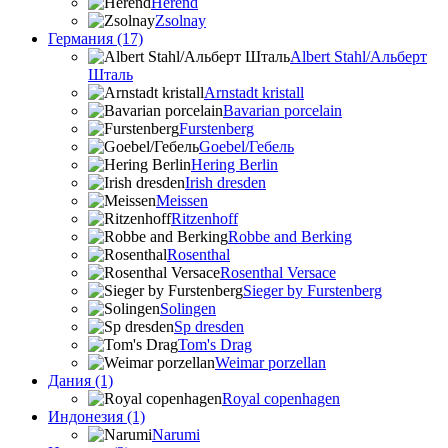
Herend
Zsolnay
Германия (17)
Albert Stahl/Альбеpт
Шталь
Arnstadt kristall
Bavarian porcelain
Furstenberg
Goebel/Гебель
Hering Berlin
Irish dresden
Meissen
Ritzenhoff
Robbe and Berking
Rosenthal
Rosenthal Versace
Sieger by Furstenberg
Solingen
Sp dresden
Tom's Drag
Weimar porzellan
Дания (1)
Royal copenhagen
Индонезия (1)
Narumi