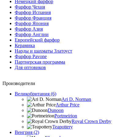
Немецкий фарфор
Фарфор Чехия
Фарфор Испания
Фарфор Франция
Фарфор Япония
Фарфор Азия
Фарфор Англии
Европейский фарфор
Керамика
Нарды и шахматы Златоуст
Фарфор Pavone
Партнерская программа
Для оптовиков
Производители
Великобритания (6)
Ari D. Norman
Arthur Price
Dunoon
Portmeirion
Royal Crown Derby
Teapottery
Венгрия (2)