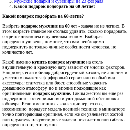
Мужские подарки и сувениры на 23 февраля
Какой подарок подобрать на 60-летие?
Какой подарок подобрать на 60-летие?
Выбрать
подарок мужчине на 60
лет - задача не из легких. В
этом возрасте главное не столько удивить, сколько порадовать,
согреть вниманием и душевным теплом. Выбирая
определенную вещь, помните, что вам необходимо
подчеркнуть не только личные особенности человека, но
количество лет.
Какой именно
купить подарок мужчине
на столь
внушительную и красивую дату зависит от многих факторов.
Например, если юбиляр добросердечный хозяин, не лишним и
уместным окажется фарфоровый сервиз или особый вид
аксессуара: статуэтка или бюст, способные украсить
домашнюю атмосферу, но и вполне подходящие как
оригинальный
подарок мужчине
. Таким жестом вы еще раз
подчеркнете гостеприимство и уют домашней обстановки
юбиляра. Если именинник - коллекционер, то его,
несомненно, порадует модель военной техники в миниатюре
точно повторяющая оригинал, если же он увлекается охотой
или оружием, то сувенирные модели пистолетов или сабель -
определенно то, что нужно.