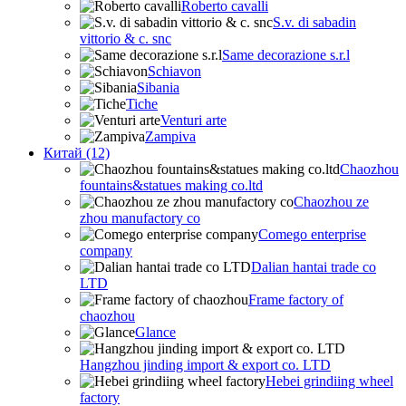
Roberto cavalli
S.v. di sabadin
vittorio & c. snc
Same decorazione s.r.l
Schiavon
Sibania
Tiche
Venturi arte
Zampiva
Китай (12)
Chaozhou
fountains&statues making co.ltd
Chaozhou ze
zhou manufactory co
Comego enterprise
company
Dalian hantai trade co
LTD
Frame factory of
chaozhou
Glance
Hangzhou jinding import & export co. LTD
Hebei grindiing wheel
factory