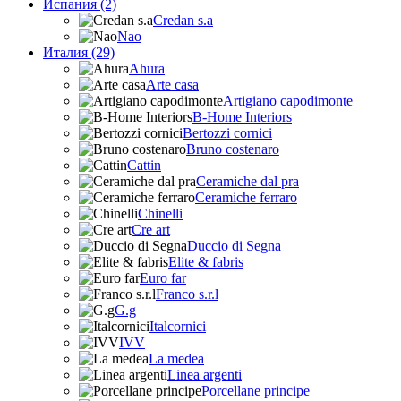
Испания (2)
Credan s.a
Nao
Италия (29)
Ahura
Arte casa
Artigiano capodimonte
B-Home Interiors
Bertozzi cornici
Bruno costenaro
Cattin
Ceramiche dal pra
Ceramiche ferraro
Chinelli
Cre art
Duccio di Segna
Elite & fabris
Euro far
Franco s.r.l
G.g
Italcornici
IVV
La medea
Linea argenti
Porcellane principe