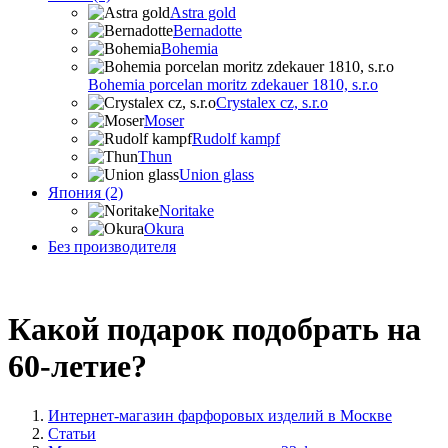
Astra gold
Bernadotte
Bohemia
Bohemia porcelan moritz zdekauer 1810, s.r.o
Crystalex cz, s.r.o
Moser
Rudolf kampf
Thun
Union glass
Япония (2)
Noritake
Okura
Без производителя
Какой подарок подобрать на
60-летие?
Интернет-магазин фарфоровых изделий в Москве
Статьи