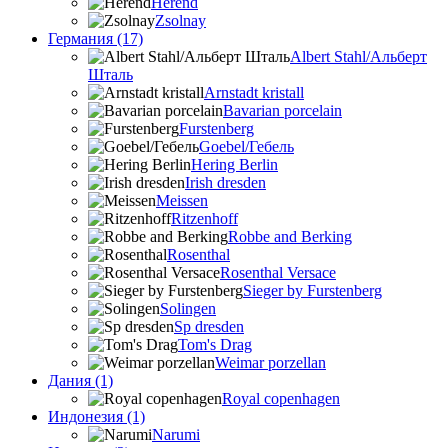
Herend
Zsolnay
Германия (17)
Albert Stahl/Альбеpт
Шталь
Arnstadt kristall
Bavarian porcelain
Furstenberg
Goebel/Гебель
Hering Berlin
Irish dresden
Meissen
Ritzenhoff
Robbe and Berking
Rosenthal
Rosenthal Versace
Sieger by Furstenberg
Solingen
Sp dresden
Tom's Drag
Weimar porzellan
Дания (1)
Royal copenhagen
Индонезия (1)
Narumi