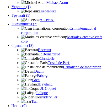
Michael Aram
Украина (1)
Керамика
Уругвай (1)
Ancers sa
Филиппины (2)
Csm international
corporation
Markalex creative craft
corp
Франция (13)
Baccarat
Bernardaud
Christofle
Cristal de Paris
Cristallerie de montbronn
Daum
Faberge
Gien
Haviland
JL Coquet
Lalique
Niderviller
Tsar
Чехия (9)