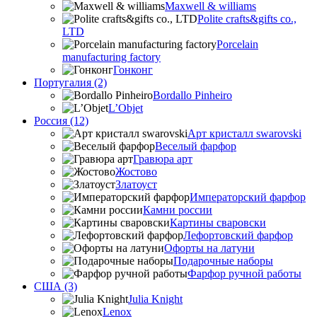
Maxwell & williams
Polite crafts&gifts co.,
LTD
Porcelain
manufacturing factory
Гонконг
Португалия (2)
Bordallo Pinheiro
L’Objet
Россия (12)
Арт кристалл swarovski
Веселый фарфор
Гравюра арт
Жостово
Златоуст
Императорский фарфор
Камни россии
Картины сваровски
Лефортовский фарфор
Офорты на латуни
Подарочные наборы
Фарфор ручной работы
США (3)
Julia Knight
Lenox