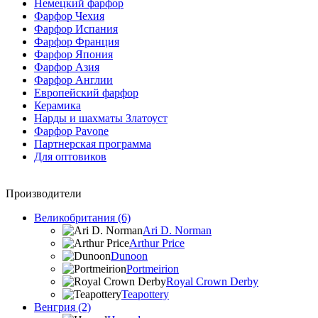
Немецкий фарфор
Фарфор Чехия
Фарфор Испания
Фарфор Франция
Фарфор Япония
Фарфор Азия
Фарфор Англии
Европейский фарфор
Керамика
Нарды и шахматы Златоуст
Фарфор Pavone
Партнерская программа
Для оптовиков
Производители
Великобритания (6)
Ari D. Norman
Arthur Price
Dunoon
Portmeirion
Royal Crown Derby
Teapottery
Венгрия (2)