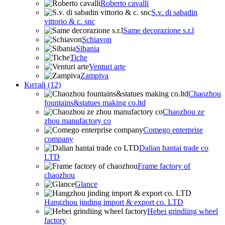
Roberto cavalli
S.v. di sabadin
vittorio & c. snc
Same decorazione s.r.l
Schiavon
Sibania
Tiche
Venturi arte
Zampiva
Китай (12)
Chaozhou
fountains&statues making co.ltd
Chaozhou ze
zhou manufactory co
Comego enterprise
company
Dalian hantai trade co
LTD
Frame factory of
chaozhou
Glance
Hangzhou jinding import & export co. LTD
Hebei grindiing wheel
factory