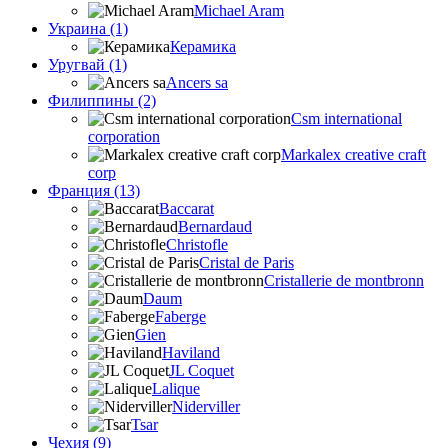
Michael Aram
Украина (1)
Керамика
Уругвай (1)
Ancers sa
Филиппины (2)
Csm international
corporation
Markalex creative craft
corp
Франция (13)
Baccarat
Bernardaud
Christofle
Cristal de Paris
Cristallerie de montbronn
Daum
Faberge
Gien
Haviland
JL Coquet
Lalique
Niderviller
Tsar
Чехия (9)