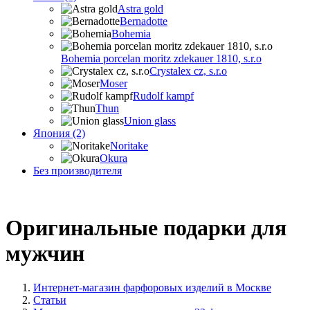
Astra gold
Bernadotte
Bohemia
Bohemia porcelan moritz zdekauer 1810, s.r.o
Crystalex cz, s.r.o
Moser
Rudolf kampf
Thun
Union glass
Япония (2)
Noritake
Okura
Без производителя
Оригинальные подарки для
мужчин
Интернет-магазин фарфоровых изделий в Москве
Статьи