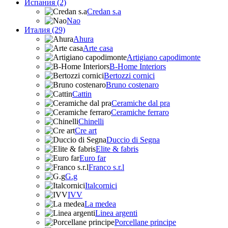
Испания (2)
Credan s.a
Nao
Италия (29)
Ahura
Arte casa
Artigiano capodimonte
B-Home Interiors
Bertozzi cornici
Bruno costenaro
Cattin
Ceramiche dal pra
Ceramiche ferraro
Chinelli
Cre art
Duccio di Segna
Elite & fabris
Euro far
Franco s.r.l
G.g
Italcornici
IVV
La medea
Linea argenti
Porcellane principe