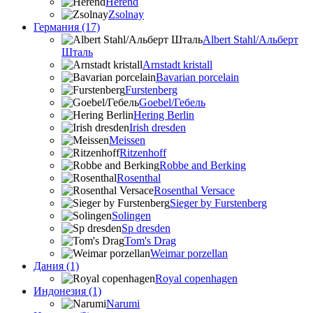
Herend
Zsolnay
Германия (17)
Albert Stahl/Альбеpт
Шталь
Arnstadt kristall
Bavarian porcelain
Furstenberg
Goebel/Гебель
Hering Berlin
Irish dresden
Meissen
Ritzenhoff
Robbe and Berking
Rosenthal
Rosenthal Versace
Sieger by Furstenberg
Solingen
Sp dresden
Tom's Drag
Weimar porzellan
Дания (1)
Royal copenhagen
Индонезия (1)
Narumi