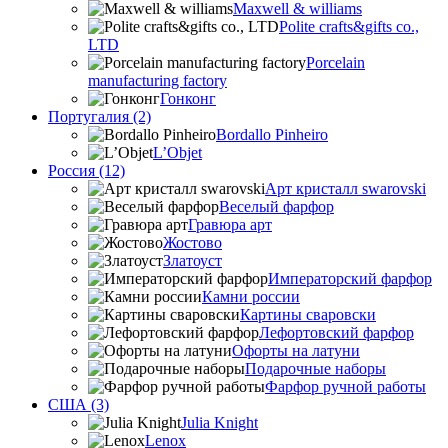
Maxwell & williams
Polite crafts&gifts co.,
LTD
Porcelain
manufacturing factory
Гонконг
Португалия (2)
Bordallo Pinheiro
L’Objet
Россия (12)
Арт кристалл swarovski
Веселый фарфор
Гравюра арт
Жостово
Златоуст
Императорский фарфор
Камни россии
Картины сваровски
Лефортовский фарфор
Офорты на латуни
Подарочные наборы
Фарфор ручной работы
США (3)
Julia Knight
Lenox