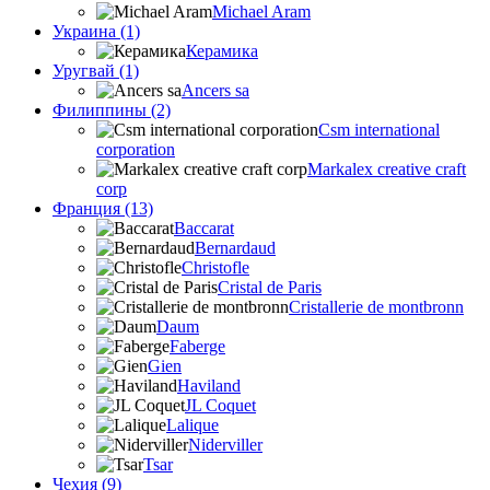
Michael Aram
Украина (1)
Керамика
Уругвай (1)
Ancers sa
Филиппины (2)
Csm international
corporation
Markalex creative craft
corp
Франция (13)
Baccarat
Bernardaud
Christofle
Cristal de Paris
Cristallerie de montbronn
Daum
Faberge
Gien
Haviland
JL Coquet
Lalique
Niderviller
Tsar
Чехия (9)