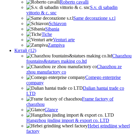
Roberto cavalli
S.v. di sabadin
vittorio & c. snc
Same decorazione s.r.l
Schiavon
Sibania
Tiche
Venturi arte
Zampiva
Китай (12)
Chaozhou
fountains&statues making co.ltd
Chaozhou ze
zhou manufactory co
Comego enterprise
company
Dalian hantai trade co
LTD
Frame factory of
chaozhou
Glance
Hangzhou jinding import & export co. LTD
Hebei grindiing wheel
factory