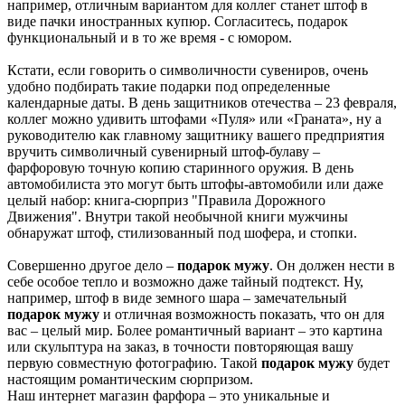
например, отличным вариантом для коллег станет штоф в
виде пачки иностранных купюр. Согласитесь, подарок
функциональный и в то же время - с юмором.
Кстати, если говорить о символичности сувениров, очень
удобно подбирать такие подарки под определенные
календарные даты. В день защитников отечества – 23 февраля,
коллег можно удивить штофами «Пуля» или «Граната», ну а
руководителю как главному защитнику вашего предприятия
вручить символичный сувенирный штоф-булаву –
фарфоровую точную копию старинного оружия. В день
автомобилиста это могут быть штофы-автомобили или даже
целый набор: книга-сюрприз "Правила Дорожного
Движения". Внутри такой необычной книги мужчины
обнаружат штоф, стилизованный под шофера, и стопки.
Совершенно другое дело –
подарок мужу
. Он должен нести в
себе особое тепло и возможно даже тайный подтекст. Ну,
например, штоф в виде земного шара – замечательный
подарок мужу
и отличная возможность показать, что он для
вас – целый мир. Более романтичный вариант – это картина
или скульптура на заказ, в точности повторяющая вашу
первую совместную фотографию. Такой
подарок мужу
будет
настоящим романтическим сюрпризом.
Наш интернет магазин фарфора – это уникальные и