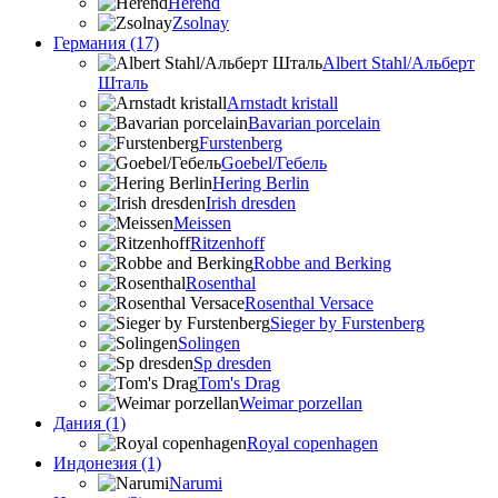
Herend
Zsolnay
Германия (17)
Albert Stahl/Альбеpт
Шталь
Arnstadt kristall
Bavarian porcelain
Furstenberg
Goebel/Гебель
Hering Berlin
Irish dresden
Meissen
Ritzenhoff
Robbe and Berking
Rosenthal
Rosenthal Versace
Sieger by Furstenberg
Solingen
Sp dresden
Tom's Drag
Weimar porzellan
Дания (1)
Royal copenhagen
Индонезия (1)
Narumi