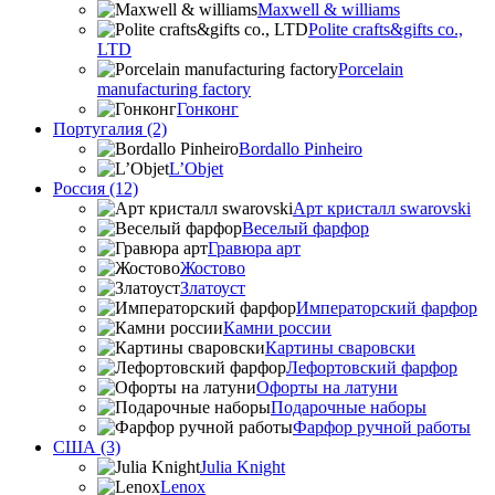
Maxwell & williams
Polite crafts&gifts co.,
LTD
Porcelain
manufacturing factory
Гонконг
Португалия (2)
Bordallo Pinheiro
L’Objet
Россия (12)
Арт кристалл swarovski
Веселый фарфор
Гравюра арт
Жостово
Златоуст
Императорский фарфор
Камни россии
Картины сваровски
Лефортовский фарфор
Офорты на латуни
Подарочные наборы
Фарфор ручной работы
США (3)
Julia Knight
Lenox