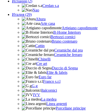
Испания (2)
Credan s.a
Nao
Италия (29)
Ahura
Arte casa
Artigiano capodimonte
B-Home Interiors
Bertozzi cornici
Bruno costenaro
Cattin
Ceramiche dal pra
Ceramiche ferraro
Chinelli
Cre art
Duccio di Segna
Elite & fabris
Euro far
Franco s.r.l
G.g
Italcornici
IVV
La medea
Linea argenti
Porcellane principe