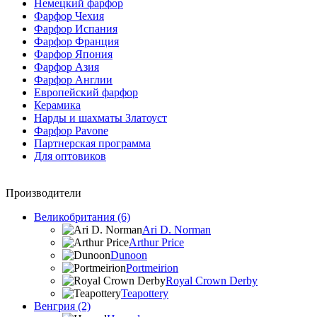
Немецкий фарфор
Фарфор Чехия
Фарфор Испания
Фарфор Франция
Фарфор Япония
Фарфор Азия
Фарфор Англии
Европейский фарфор
Керамика
Нарды и шахматы Златоуст
Фарфор Pavone
Партнерская программа
Для оптовиков
Производители
Великобритания (6)
Ari D. Norman
Arthur Price
Dunoon
Portmeirion
Royal Crown Derby
Teapottery
Венгрия (2)