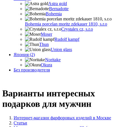
Astra gold
Bernadotte
Bohemia
Bohemia porcelan moritz zdekauer 1810, s.r.o
Crystalex cz, s.r.o
Moser
Rudolf kampf
Thun
Union glass
Япония (2)
Noritake
Okura
Без производителя
Варианты интересных
подарков для мужчин
Интернет-магазин фарфоровых изделий в Москве
Статьи