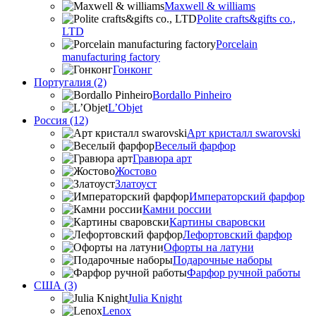
Maxwell & williams
Polite crafts&gifts co.,
LTD
Porcelain
manufacturing factory
Гонконг
Португалия (2)
Bordallo Pinheiro
L’Objet
Россия (12)
Арт кристалл swarovski
Веселый фарфор
Гравюра арт
Жостово
Златоуст
Императорский фарфор
Камни россии
Картины сваровски
Лефортовский фарфор
Офорты на латуни
Подарочные наборы
Фарфор ручной работы
США (3)
Julia Knight
Lenox