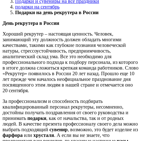
Подарки и сувениры на все праздники
подарки на сентябрь
Подарки на день рекрутера в России
День рекрутера в России
Хороший рекрутер – настоящая ценность. Человек,
занимающий эту должность должен обладать многими
качествами, такими как глубокие познания человеческой
натуры, стрессоустойчивость, предприимчивость,
аналитический склад ума. Все это необходимо для
профессионального подхода к подбору персонала, из которого
в итоге должна сложиться крепкая команда работников. Слово
«Рекрутер» появилось в России 20 лет назад. Прошло еще 10
лет прежде чем началось неофициальное празднование дня
посвященного этим людям в нашей стране и отмечается оно
20 сентября.
За профессионализм и способность подбирать
квалифицированный персонал рекрутеры, несомненно,
достойны получать поздравления от своего руководства и
принимать
подарки
, как от начальства, так и от родных
людей. В качестве презента профессионалу своего дела можно
выбрать подходящий
сувенир
, возможно, это будет изделие из
фарфора
или
хрусталя
. А если вы не знаете, что
предпочитает ваш рекрутер, то красивые настенные
часы