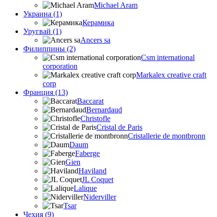
Michael Aram
Украина (1)
Керамика
Уругвай (1)
Ancers sa
Филиппины (2)
Csm international
corporation
Markalex creative craft
corp
Франция (13)
Baccarat
Bernardaud
Christofle
Cristal de Paris
Cristallerie de montbronn
Daum
Faberge
Gien
Haviland
JL Coquet
Lalique
Niderviller
Tsar
Чехия (9)