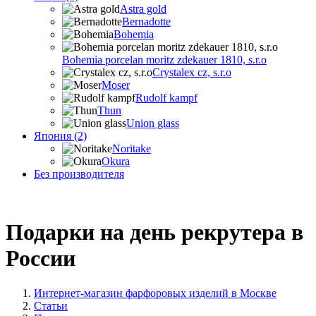
Astra gold
Bernadotte
Bohemia
Bohemia porcelan moritz zdekauer 1810, s.r.o
Crystalex cz, s.r.o
Moser
Rudolf kampf
Thun
Union glass
Япония (2)
Noritake
Okura
Без производителя
Подарки на день рекрутера в
России
Интернет-магазин фарфоровых изделий в Москве
Статьи