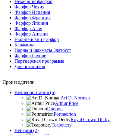
Немецкий фарфор
Фарфор Чехия
Фарфор Испания
Фарфор Франция
Фарфор Япония
Фарфор Азия
Фарфор Англии
Европейский фарфор
Керамика
Нарды и шахматы Златоуст
Фарфор Pavone
Партнерская программа
Для оптовиков
Производители
Великобритания (6)
Ari D. Norman
Arthur Price
Dunoon
Portmeirion
Royal Crown Derby
Teapottery
Венгрия (2)