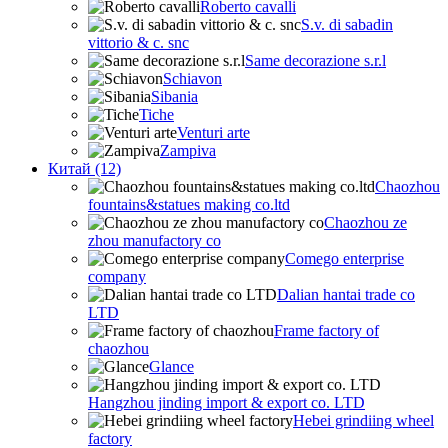
Roberto cavalli
S.v. di sabadin
vittorio & c. snc
Same decorazione s.r.l
Schiavon
Sibania
Tiche
Venturi arte
Zampiva
Китай (12)
Chaozhou
fountains&statues making co.ltd
Chaozhou ze
zhou manufactory co
Comego enterprise
company
Dalian hantai trade co
LTD
Frame factory of
chaozhou
Glance
Hangzhou jinding import & export co. LTD
Hebei grindiing wheel
factory