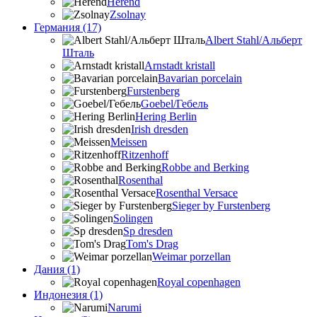
Herend
Zsolnay
Германия (17)
Albert Stahl/Альбеpт
Шталь
Arnstadt kristall
Bavarian porcelain
Furstenberg
Goebel/Гебель
Hering Berlin
Irish dresden
Meissen
Ritzenhoff
Robbe and Berking
Rosenthal
Rosenthal Versace
Sieger by Furstenberg
Solingen
Sp dresden
Tom's Drag
Weimar porzellan
Дания (1)
Royal copenhagen
Индонезия (1)
Narumi