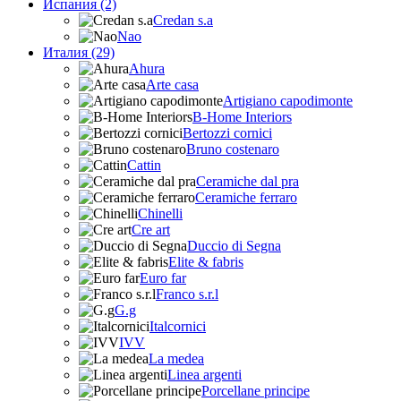
Испания (2)
Credan s.a
Nao
Италия (29)
Ahura
Arte casa
Artigiano capodimonte
B-Home Interiors
Bertozzi cornici
Bruno costenaro
Cattin
Ceramiche dal pra
Ceramiche ferraro
Chinelli
Cre art
Duccio di Segna
Elite & fabris
Euro far
Franco s.r.l
G.g
Italcornici
IVV
La medea
Linea argenti
Porcellane principe