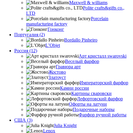
Maxwell & williams
Polite crafts&gifts co.,
LTD
Porcelain
manufacturing factory
Гонконг
Португалия (2)
Bordallo Pinheiro
L’Objet
Россия (12)
Арт кристалл swarovski
Веселый фарфор
Гравюра арт
Жостово
Златоуст
Императорский фарфор
Камни россии
Картины сваровски
Лефортовский фарфор
Офорты на латуни
Подарочные наборы
Фарфор ручной работы
США (3)
Julia Knight
Lenox