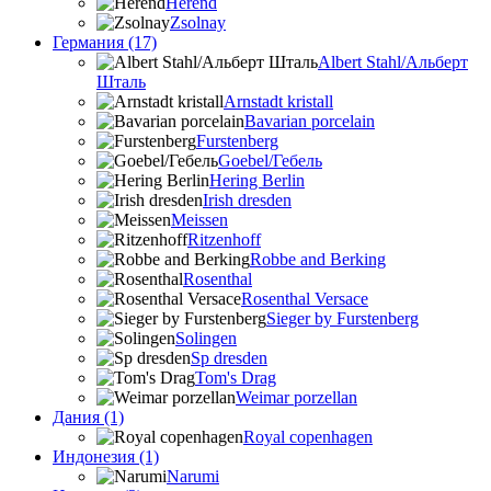
Herend
Zsolnay
Германия (17)
Albert Stahl/Альбеpт
Шталь
Arnstadt kristall
Bavarian porcelain
Furstenberg
Goebel/Гебель
Hering Berlin
Irish dresden
Meissen
Ritzenhoff
Robbe and Berking
Rosenthal
Rosenthal Versace
Sieger by Furstenberg
Solingen
Sp dresden
Tom's Drag
Weimar porzellan
Дания (1)
Royal copenhagen
Индонезия (1)
Narumi