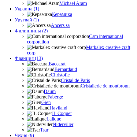
Michael Aram
Украина (1)
Керамика
Уругвай (1)
Ancers sa
Филиппины (2)
Csm international
corporation
Markalex creative craft
corp
Франция (13)
Baccarat
Bernardaud
Christofle
Cristal de Paris
Cristallerie de montbronn
Daum
Faberge
Gien
Haviland
JL Coquet
Lalique
Niderviller
Tsar
Чехия (9)