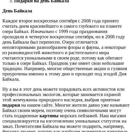
Подарки на день Байкала
День Байкала
Каждое второе воскресенье сентября с 2008 года принято
считать днем красивейшего и самого глубокого на планете
озера Байкал. Изначально с 1999 года празднования
проходили в четвертое воскресенье сентября, но в 2008 году
день Байкала был перенесен. Озеро отличается
неповторимыми разнообразием флоры и фауны, а некоторые
из разновидностей животного и растительного мира
считаются уникальными в своем роде, потому как обитают
только в озере Байкал. Праздник уже имеет свои небольшие
традиции. Например, многие общественные акции и гуляния
приурочены именно к этому дню и проходят под эгидой Дня
Байкала.
Ну а вы в этот день можете порадовать всех активистов или
профессиональных экологов, которые занимается охраной
этой жемчужины природного наследия, выбрав приятные
подарки
на нашем сайте. Многие жители давно уже называют
Байкал своим морем, поэтому очень символичными могут
стать подаренные
картины
морских пейзажей. Наш магазин
специализируется на изготовлении уникальных статуэток на
заказ. Почитателям Байкала вы можете подарить, например,
фигурку тюленя, потому как наиболее знаменитые животные