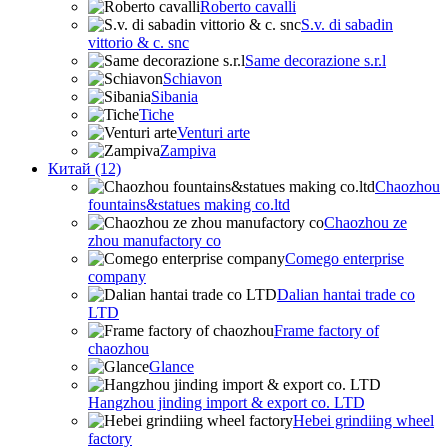
Roberto cavalli
S.v. di sabadin
vittorio & c. snc
Same decorazione s.r.l
Schiavon
Sibania
Tiche
Venturi arte
Zampiva
Китай (12)
Chaozhou
fountains&statues making co.ltd
Chaozhou ze
zhou manufactory co
Comego enterprise
company
Dalian hantai trade co
LTD
Frame factory of
chaozhou
Glance
Hangzhou jinding import & export co. LTD
Hebei grindiing wheel
factory