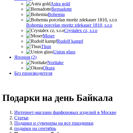
Astra gold
Bernadotte
Bohemia
Bohemia porcelan moritz zdekauer 1810, s.r.o
Crystalex cz, s.r.o
Moser
Rudolf kampf
Thun
Union glass
Япония (2)
Noritake
Okura
Без производителя
Подарки на день Байкала
Интернет-магазин фарфоровых изделий в Москве
Статьи
Подарки и сувениры на все праздники
подарки на сентябрь