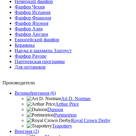
Немецкий фарфор
Фарфор Чехия
Фарфор Испания
Фарфор Франция
Фарфор Япония
Фарфор Азия
Фарфор Англии
Европейский фарфор
Керамика
Нарды и шахматы Златоуст
Фарфор Pavone
Партнерская программа
Для оптовиков
Производители
Великобритания (6)
Ari D. Norman
Arthur Price
Dunoon
Portmeirion
Royal Crown Derby
Teapottery
Венгрия (2)