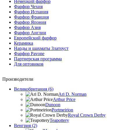
Немецкий фарфор
Фарфор Чехия
Фарфор Испания
Фарфор Франция
Фарфор Япония
Фарфор Азия
Фарфор Англии
Европейский фарфор
Керамика
Нарды и шахматы Златоуст
Фарфор Pavone
Партнерская программа
Для оптовиков
Производители
Великобритания (6)
Ari D. Norman
Arthur Price
Dunoon
Portmeirion
Royal Crown Derby
Teapottery
Венгрия (2)