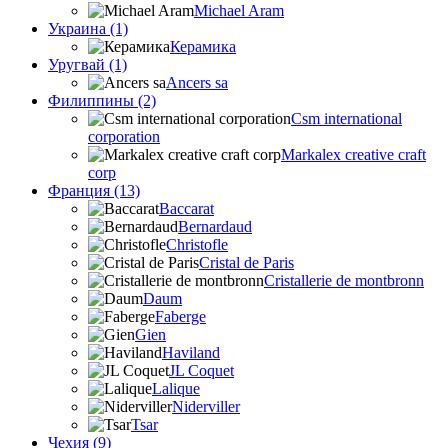
Michael Aram
Украина (1)
Керамика
Уругвай (1)
Ancers sa
Филиппины (2)
Csm international
corporation
Markalex creative craft
corp
Франция (13)
Baccarat
Bernardaud
Christofle
Cristal de Paris
Cristallerie de montbronn
Daum
Faberge
Gien
Haviland
JL Coquet
Lalique
Niderviller
Tsar
Чехия (9)