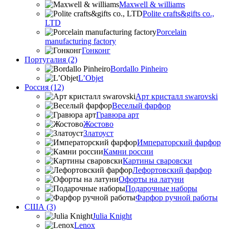
Maxwell & williams
Polite crafts&gifts co.,
LTD
Porcelain
manufacturing factory
Гонконг
Португалия (2)
Bordallo Pinheiro
L’Objet
Россия (12)
Арт кристалл swarovski
Веселый фарфор
Гравюра арт
Жостово
Златоуст
Императорский фарфор
Камни россии
Картины сваровски
Лефортовский фарфор
Офорты на латуни
Подарочные наборы
Фарфор ручной работы
США (3)
Julia Knight
Lenox