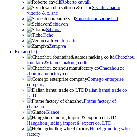
Roberto cavalli
S.v. di sabadin
vittorio & c. snc
Same decorazione s.r.l
Schiavon
Sibania
Tiche
Venturi arte
Zampiva
Китай (12)
Chaozhou
fountains&statues making co.ltd
Chaozhou ze
zhou manufactory co
Comego enterprise
company
Dalian hantai trade co
LTD
Frame factory of
chaozhou
Glance
Hangzhou jinding import & export co. LTD
Hebei grindiing wheel
factory