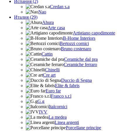
Испания (2)
Credan s.a
Nao
Италия (29)
Ahura
Arte casa
Artigiano capodimonte
B-Home Interiors
Bertozzi cornici
Bruno costenaro
Cattin
Ceramiche dal pra
Ceramiche ferraro
Chinelli
Cre art
Duccio di Segna
Elite & fabris
Euro far
Franco s.r.l
G.g
Italcornici
IVV
La medea
Linea argenti
Porcellane principe