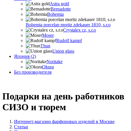
Astra gold
Bernadotte
Bohemia
Bohemia porcelan moritz zdekauer 1810, s.r.o
Crystalex cz, s.r.o
Moser
Rudolf kampf
Thun
Union glass
Япония (2)
Noritake
Okura
Без производителя
Подарки на день работников
СИЗО и тюрем
Интернет-магазин фарфоровых изделий в Москве
Статьи