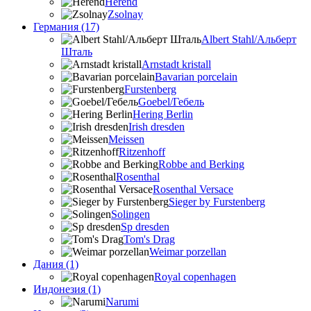
Herend
Zsolnay
Германия (17)
Albert Stahl/Альбеpт
Шталь
Arnstadt kristall
Bavarian porcelain
Furstenberg
Goebel/Гебель
Hering Berlin
Irish dresden
Meissen
Ritzenhoff
Robbe and Berking
Rosenthal
Rosenthal Versace
Sieger by Furstenberg
Solingen
Sp dresden
Tom's Drag
Weimar porzellan
Дания (1)
Royal copenhagen
Индонезия (1)
Narumi