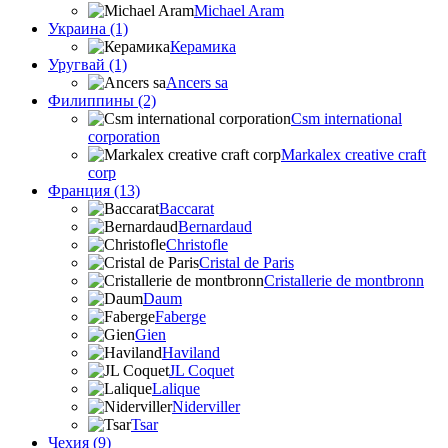
Michael Aram
Украина (1)
Керамика
Уругвай (1)
Ancers sa
Филиппины (2)
Csm international
corporation
Markalex creative craft
corp
Франция (13)
Baccarat
Bernardaud
Christofle
Cristal de Paris
Cristallerie de montbronn
Daum
Faberge
Gien
Haviland
JL Coquet
Lalique
Niderviller
Tsar
Чехия (9)