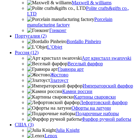
Maxwell & williams
Polite crafts&gifts co.,
LTD
Porcelain
manufacturing factory
Гонконг
Португалия (2)
Bordallo Pinheiro
L’Objet
Россия (12)
Арт кристалл swarovski
Веселый фарфор
Гравюра арт
Жостово
Златоуст
Императорский фарфор
Камни россии
Картины сваровски
Лефортовский фарфор
Офорты на латуни
Подарочные наборы
Фарфор ручной работы
США (3)
Julia Knight
Lenox