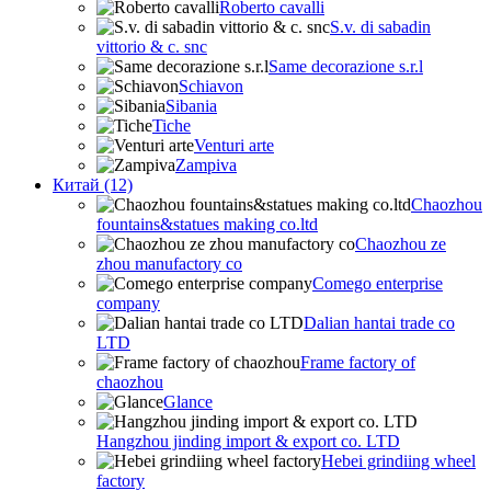
Roberto cavalli
S.v. di sabadin
vittorio & c. snc
Same decorazione s.r.l
Schiavon
Sibania
Tiche
Venturi arte
Zampiva
Китай (12)
Chaozhou
fountains&statues making co.ltd
Chaozhou ze
zhou manufactory co
Comego enterprise
company
Dalian hantai trade co
LTD
Frame factory of
chaozhou
Glance
Hangzhou jinding import & export co. LTD
Hebei grindiing wheel
factory