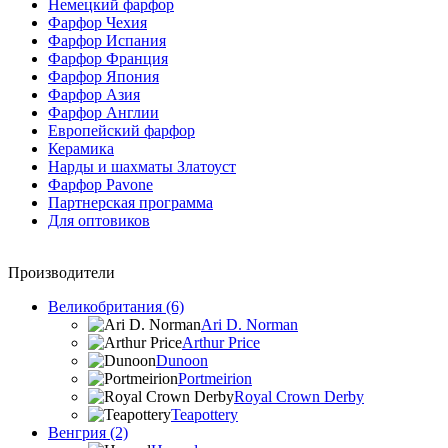
Немецкий фарфор
Фарфор Чехия
Фарфор Испания
Фарфор Франция
Фарфор Япония
Фарфор Азия
Фарфор Англии
Европейский фарфор
Керамика
Нарды и шахматы Златоуст
Фарфор Pavone
Партнерская программа
Для оптовиков
Производители
Великобритания (6)
Ari D. Norman
Arthur Price
Dunoon
Portmeirion
Royal Crown Derby
Teapottery
Венгрия (2)