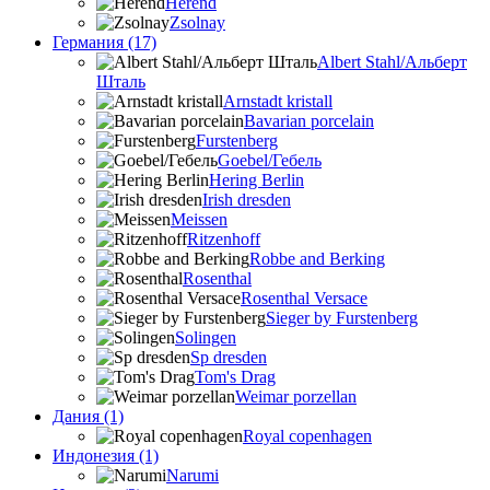
Herend
Zsolnay
Германия (17)
Albert Stahl/Альбеpт
Шталь
Arnstadt kristall
Bavarian porcelain
Furstenberg
Goebel/Гебель
Hering Berlin
Irish dresden
Meissen
Ritzenhoff
Robbe and Berking
Rosenthal
Rosenthal Versace
Sieger by Furstenberg
Solingen
Sp dresden
Tom's Drag
Weimar porzellan
Дания (1)
Royal copenhagen
Индонезия (1)
Narumi