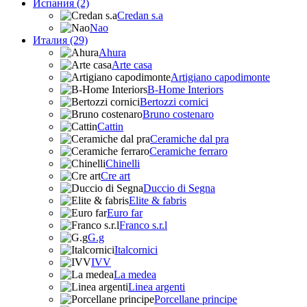
Испания (2)
Credan s.a
Nao
Италия (29)
Ahura
Arte casa
Artigiano capodimonte
B-Home Interiors
Bertozzi cornici
Bruno costenaro
Cattin
Ceramiche dal pra
Ceramiche ferraro
Chinelli
Cre art
Duccio di Segna
Elite & fabris
Euro far
Franco s.r.l
G.g
Italcornici
IVV
La medea
Linea argenti
Porcellane principe