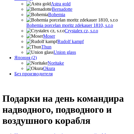
Astra gold
Bernadotte
Bohemia
Bohemia porcelan moritz zdekauer 1810, s.r.o
Crystalex cz, s.r.o
Moser
Rudolf kampf
Thun
Union glass
Япония (2)
Noritake
Okura
Без производителя
Подарки на день командира
надводного, подводного и
воздушного корабля