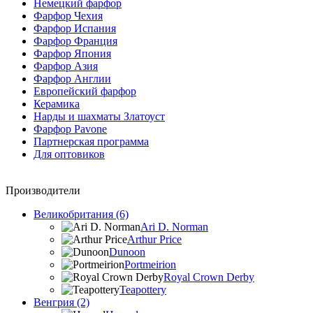
Немецкий фарфор
Фарфор Чехия
Фарфор Испания
Фарфор Франция
Фарфор Япония
Фарфор Азия
Фарфор Англии
Европейский фарфор
Керамика
Нарды и шахматы Златоуст
Фарфор Pavone
Партнерская программа
Для оптовиков
Производители
Великобритания (6)
Ari D. Norman
Arthur Price
Dunoon
Portmeirion
Royal Crown Derby
Teapottery
Венгрия (2)