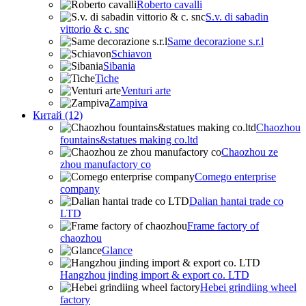
Roberto cavalli
S.v. di sabadin
vittorio & c. snc
Same decorazione s.r.l
Schiavon
Sibania
Tiche
Venturi arte
Zampiva
Китай (12)
Chaozhou
fountains&statues making co.ltd
Chaozhou ze
zhou manufactory co
Comego enterprise
company
Dalian hantai trade co
LTD
Frame factory of
chaozhou
Glance
Hangzhou jinding import & export co. LTD
Hebei grindiing wheel
factory