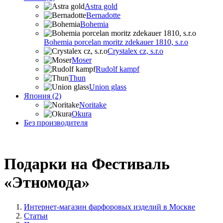
Astra gold
Bernadotte
Bohemia
Bohemia porcelan moritz zdekauer 1810, s.r.o
Crystalex cz, s.r.o
Moser
Rudolf kampf
Thun
Union glass
Япония (2)
Noritake
Okura
Без производителя
Подарки на Фестиваль
«Этномода»
Интернет-магазин фарфоровых изделий в Москве
Статьи