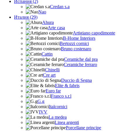
Испания (2)
Credan s.a
Nao
Италия (29)
Ahura
Arte casa
Artigiano capodimonte
B-Home Interiors
Bertozzi cornici
Bruno costenaro
Cattin
Ceramiche dal pra
Ceramiche ferraro
Chinelli
Cre art
Duccio di Segna
Elite & fabris
Euro far
Franco s.r.l
G.g
Italcornici
IVV
La medea
Linea argenti
Porcellane principe