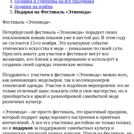
Подарки и сувениры на все праздники
подарки на ноябрь
Подарки на Фестиваль «Этномода»
Фестиваль «Этномода»
Петербургский фестиваль «Этономода» порадует своих
поклонников новым показом уже в шестой раз. В этом году
он состоится 13-го ноября. Это культурное событие
этнического искусства в моде – уникальное по своей сути.
Прислать анкету для участия в фестивале могут все
желающие, кто близок к моделированию и использует в
создании своей одежды этнические мотивы.
Поздравить с участием в фестивале «Этномода» можно всех,
как начинающих модельеров, так и коллекционеров
этнической одежды. Участие в подобном мероприятии это не
только отличный шанс показать себя и свое мастерство, но и
приобщиться к яркой и разнообразной самобытной моде
различных культур.
«Этномода» - не просто фестиваль, это красочный праздник,
который подарит заряд хорошего настроения и приятных
впечатлений. А все его участники достойны не только похвал,
но и
подарков
за поддержание самобытных культур и
этнических традиций разных народов. Придя на фестиваль, не