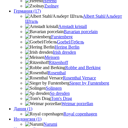
Herend
Zsolnay
Германия (17)
Albert Stahl/Альбеpт
Шталь
Arnstadt kristall
Bavarian porcelain
Furstenberg
Goebel/Гебель
Hering Berlin
Irish dresden
Meissen
Ritzenhoff
Robbe and Berking
Rosenthal
Rosenthal Versace
Sieger by Furstenberg
Solingen
Sp dresden
Tom's Drag
Weimar porzellan
Дания (1)
Royal copenhagen
Индонезия (1)
Narumi