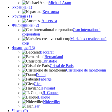
Michael Aram
Украина (1)
Керамика
Уругвай (1)
Ancers sa
Филиппины (2)
Csm international
corporation
Markalex creative craft
corp
Франция (13)
Baccarat
Bernardaud
Christofle
Cristal de Paris
Cristallerie de montbronn
Daum
Faberge
Gien
Haviland
JL Coquet
Lalique
Niderviller
Tsar
Чехия (9)