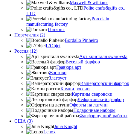
Maxwell & williams
Polite crafts&gifts co.,
LTD
Porcelain
manufacturing factory
Гонконг
Португалия (2)
Bordallo Pinheiro
L’Objet
Россия (12)
Арт кристалл swarovski
Веселый фарфор
Гравюра арт
Жостово
Златоуст
Императорский фарфор
Камни россии
Картины сваровски
Лефортовский фарфор
Офорты на латуни
Подарочные наборы
Фарфор ручной работы
США (3)
Julia Knight
Lenox