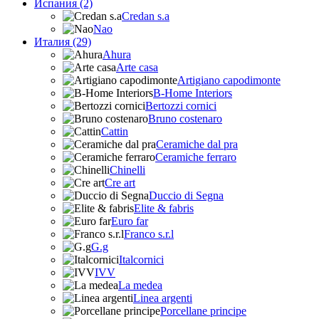
Испания (2)
Credan s.a
Nao
Италия (29)
Ahura
Arte casa
Artigiano capodimonte
B-Home Interiors
Bertozzi cornici
Bruno costenaro
Cattin
Ceramiche dal pra
Ceramiche ferraro
Chinelli
Cre art
Duccio di Segna
Elite & fabris
Euro far
Franco s.r.l
G.g
Italcornici
IVV
La medea
Linea argenti
Porcellane principe