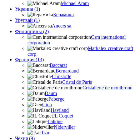
Michael Aram
Украина (1)
Керамика
Уругвай (1)
Ancers sa
Филиппины (2)
Csm international
corporation
Markalex creative craft
corp
Франция (13)
Baccarat
Bernardaud
Christofle
Cristal de Paris
Cristallerie de montbronn
Daum
Faberge
Gien
Haviland
JL Coquet
Lalique
Niderviller
Tsar
Чехия (9)