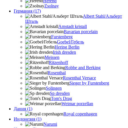
Herend
Zsolnay
Германия (17)
Albert Stahl/Альбеpт
Шталь
Arnstadt kristall
Bavarian porcelain
Furstenberg
Goebel/Гебель
Hering Berlin
Irish dresden
Meissen
Ritzenhoff
Robbe and Berking
Rosenthal
Rosenthal Versace
Sieger by Furstenberg
Solingen
Sp dresden
Tom's Drag
Weimar porzellan
Дания (1)
Royal copenhagen
Индонезия (1)
Narumi