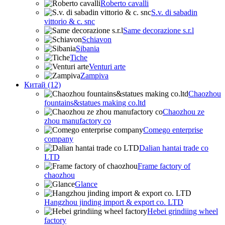
Roberto cavalli
S.v. di sabadin
vittorio & c. snc
Same decorazione s.r.l
Schiavon
Sibania
Tiche
Venturi arte
Zampiva
Китай (12)
Chaozhou
fountains&statues making co.ltd
Chaozhou ze
zhou manufactory co
Comego enterprise
company
Dalian hantai trade co
LTD
Frame factory of
chaozhou
Glance
Hangzhou jinding import & export co. LTD
Hebei grindiing wheel
factory