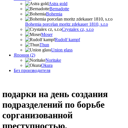
Astra gold
Bernadotte
Bohemia
Bohemia porcelan moritz zdekauer 1810, s.r.o
Crystalex cz, s.r.o
Moser
Rudolf kampf
Thun
Union glass
Япония (2)
Noritake
Okura
Без производителя
подарки на день создания
подразделений по борьбе
сорганизованной
преступностью.