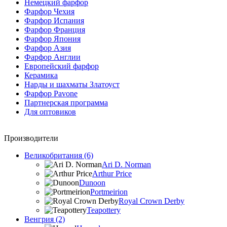
Немецкий фарфор
Фарфор Чехия
Фарфор Испания
Фарфор Франция
Фарфор Япония
Фарфор Азия
Фарфор Англии
Европейский фарфор
Керамика
Нарды и шахматы Златоуст
Фарфор Pavone
Партнерская программа
Для оптовиков
Производители
Великобритания (6)
Ari D. Norman
Arthur Price
Dunoon
Portmeirion
Royal Crown Derby
Teapottery
Венгрия (2)