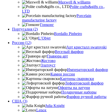
Maxwell & williams
Polite crafts&gifts co.,
LTD
Porcelain
manufacturing factory
Гонконг
Португалия (2)
Bordallo Pinheiro
L’Objet
Россия (12)
Арт кристалл swarovski
Веселый фарфор
Гравюра арт
Жостово
Златоуст
Императорский фарфор
Камни россии
Картины сваровски
Лефортовский фарфор
Офорты на латуни
Подарочные наборы
Фарфор ручной работы
США (3)
Julia Knight
Lenox