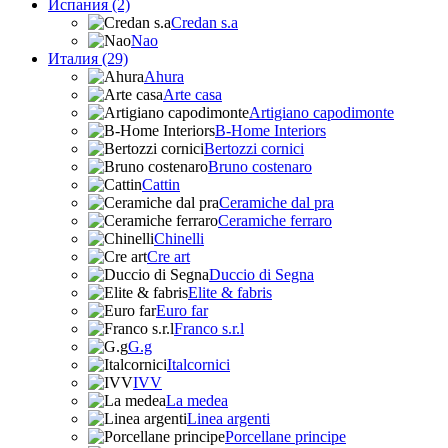
Испания (2)
Credan s.a
Nao
Италия (29)
Ahura
Arte casa
Artigiano capodimonte
B-Home Interiors
Bertozzi cornici
Bruno costenaro
Cattin
Ceramiche dal pra
Ceramiche ferraro
Chinelli
Cre art
Duccio di Segna
Elite & fabris
Euro far
Franco s.r.l
G.g
Italcornici
IVV
La medea
Linea argenti
Porcellane principe