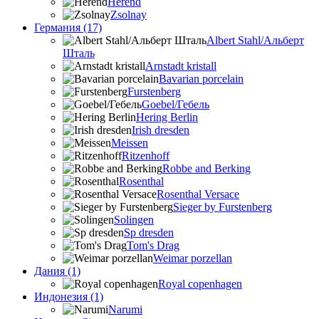
Herend
Zsolnay
Германия (17)
Albert Stahl/Альбеpт
Шталь
Arnstadt kristall
Bavarian porcelain
Furstenberg
Goebel/Гебель
Hering Berlin
Irish dresden
Meissen
Ritzenhoff
Robbe and Berking
Rosenthal
Rosenthal Versace
Sieger by Furstenberg
Solingen
Sp dresden
Tom's Drag
Weimar porzellan
Дания (1)
Royal copenhagen
Индонезия (1)
Narumi