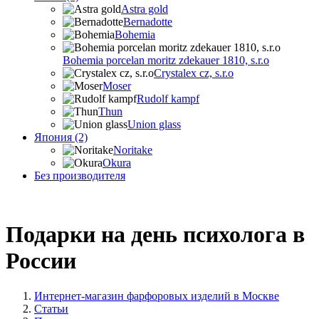
Astra gold
Bernadotte
Bohemia
Bohemia porcelan moritz zdekauer 1810, s.r.o
Crystalex cz, s.r.o
Moser
Rudolf kampf
Thun
Union glass
Япония (2)
Noritake
Okura
Без производителя
Подарки на день психолога в
России
Интернет-магазин фарфоровых изделий в Москве
Статьи