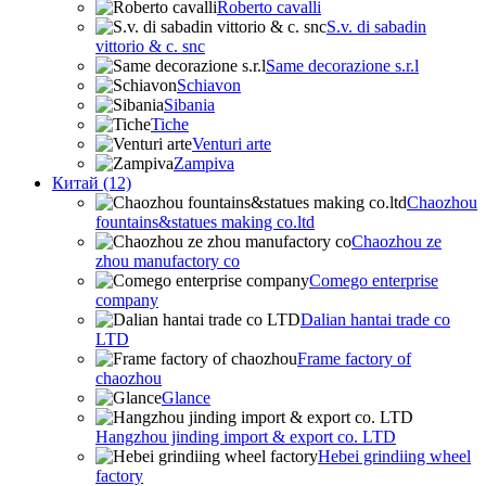
Roberto cavalli
S.v. di sabadin
vittorio & c. snc
Same decorazione s.r.l
Schiavon
Sibania
Tiche
Venturi arte
Zampiva
Китай (12)
Chaozhou
fountains&statues making co.ltd
Chaozhou ze
zhou manufactory co
Comego enterprise
company
Dalian hantai trade co
LTD
Frame factory of
chaozhou
Glance
Hangzhou jinding import & export co. LTD
Hebei grindiing wheel
factory