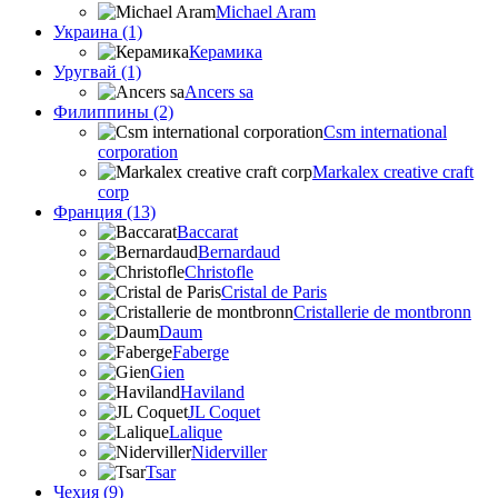
Michael Aram
Украина (1)
Керамика
Уругвай (1)
Ancers sa
Филиппины (2)
Csm international
corporation
Markalex creative craft
corp
Франция (13)
Baccarat
Bernardaud
Christofle
Cristal de Paris
Cristallerie de montbronn
Daum
Faberge
Gien
Haviland
JL Coquet
Lalique
Niderviller
Tsar
Чехия (9)