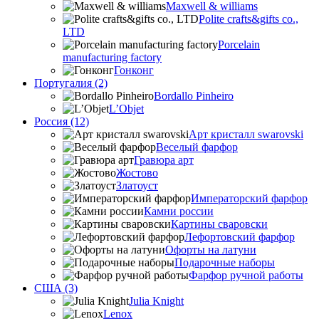
Maxwell & williams
Polite crafts&gifts co.,
LTD
Porcelain
manufacturing factory
Гонконг
Португалия (2)
Bordallo Pinheiro
L’Objet
Россия (12)
Арт кристалл swarovski
Веселый фарфор
Гравюра арт
Жостово
Златоуст
Императорский фарфор
Камни россии
Картины сваровски
Лефортовский фарфор
Офорты на латуни
Подарочные наборы
Фарфор ручной работы
США (3)
Julia Knight
Lenox