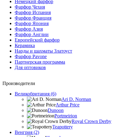
Немецкий фарфор
Фарфор Чехия
Фарфор Испания
Фарфор Франция
Фарфор Япония
Фарфор Азия
Фарфор Англии
Европейский фарфор
Керамика
Нарды и шахматы Златоуст
Фарфор Pavone
Партнерская программа
Для оптовиков
Производители
Великобритания (6)
Ari D. Norman
Arthur Price
Dunoon
Portmeirion
Royal Crown Derby
Teapottery
Венгрия (2)