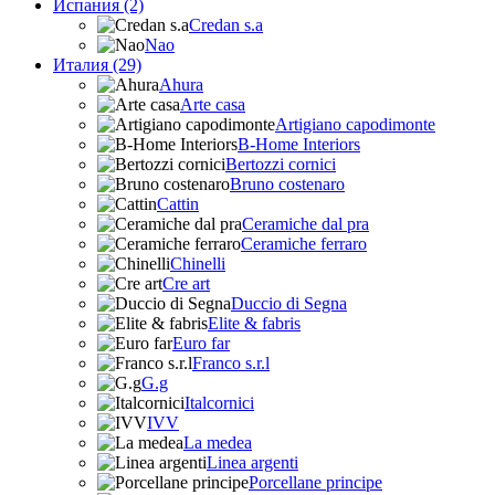
Испания (2)
Credan s.a
Nao
Италия (29)
Ahura
Arte casa
Artigiano capodimonte
B-Home Interiors
Bertozzi cornici
Bruno costenaro
Cattin
Ceramiche dal pra
Ceramiche ferraro
Chinelli
Cre art
Duccio di Segna
Elite & fabris
Euro far
Franco s.r.l
G.g
Italcornici
IVV
La medea
Linea argenti
Porcellane principe