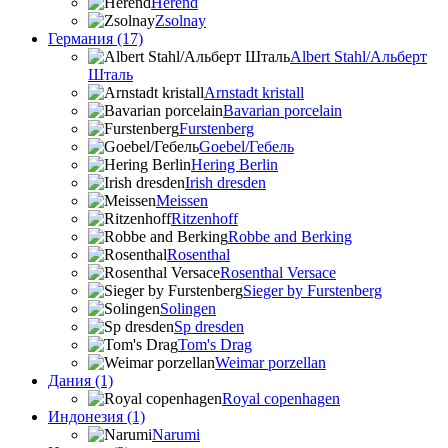
Herend
Zsolnay
Германия (17)
Albert Stahl/Альбеpт
Шталь
Arnstadt kristall
Bavarian porcelain
Furstenberg
Goebel/Гебель
Hering Berlin
Irish dresden
Meissen
Ritzenhoff
Robbe and Berking
Rosenthal
Rosenthal Versace
Sieger by Furstenberg
Solingen
Sp dresden
Tom's Drag
Weimar porzellan
Дания (1)
Royal copenhagen
Индонезия (1)
Narumi