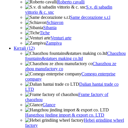
Roberto cavalli
S.v. di sabadin
vittorio & c. snc
Same decorazione s.r.l
Schiavon
Sibania
Tiche
Venturi arte
Zampiva
Китай (12)
Chaozhou
fountains&statues making co.ltd
Chaozhou ze
zhou manufactory co
Comego enterprise
company
Dalian hantai trade co
LTD
Frame factory of
chaozhou
Glance
Hangzhou jinding import & export co. LTD
Hebei grindiing wheel
factory