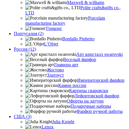
Maxwell & williams
Polite crafts&gifts co.,
LTD
Porcelain
manufacturing factory
Гонконг
Португалия (2)
Bordallo Pinheiro
L’Objet
Россия (12)
Арт кристалл swarovski
Веселый фарфор
Гравюра арт
Жостово
Златоуст
Императорский фарфор
Камни россии
Картины сваровски
Лефортовский фарфор
Офорты на латуни
Подарочные наборы
Фарфор ручной работы
США (3)
Julia Knight
Lenox