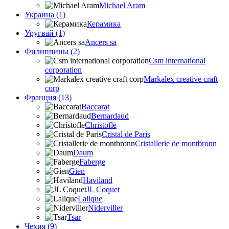
Michael Aram
Украина (1)
Керамика
Уругвай (1)
Ancers sa
Филиппины (2)
Csm international
corporation
Markalex creative craft
corp
Франция (13)
Baccarat
Bernardaud
Christofle
Cristal de Paris
Cristallerie de montbronn
Daum
Faberge
Gien
Haviland
JL Coquet
Lalique
Niderviller
Tsar
Чехия (9)