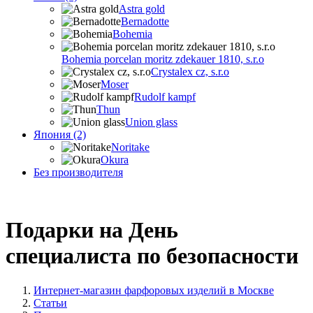
Astra gold
Bernadotte
Bohemia
Bohemia porcelan moritz zdekauer 1810, s.r.o
Crystalex cz, s.r.o
Moser
Rudolf kampf
Thun
Union glass
Япония (2)
Noritake
Okura
Без производителя
Подарки на День
специалиста по безопасности
Интернет-магазин фарфоровых изделий в Москве
Статьи