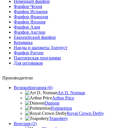
Немецкий фарфор
Фарфор Чехия
Фарфор Испания
Фарфор Франция
Фарфор Япония
Фарфор Азия
Фарфор Англии
Европейский фарфор
Керамика
Нарды и шахматы Златоуст
Фарфор Pavone
Партнерская программа
Для оптовиков
Производители
Великобритания (6)
Ari D. Norman
Arthur Price
Dunoon
Portmeirion
Royal Crown Derby
Teapottery
Венгрия (2)