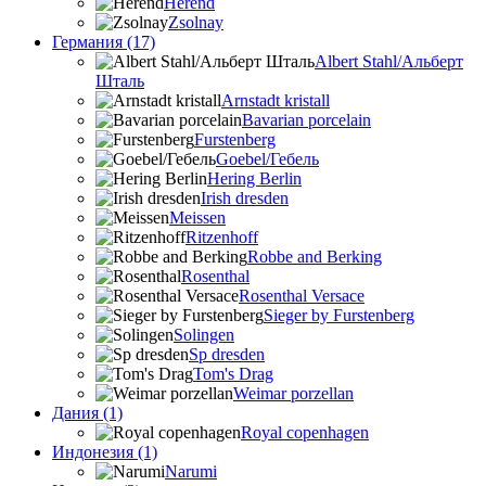
Herend
Zsolnay
Германия (17)
Albert Stahl/Альбеpт
Шталь
Arnstadt kristall
Bavarian porcelain
Furstenberg
Goebel/Гебель
Hering Berlin
Irish dresden
Meissen
Ritzenhoff
Robbe and Berking
Rosenthal
Rosenthal Versace
Sieger by Furstenberg
Solingen
Sp dresden
Tom's Drag
Weimar porzellan
Дания (1)
Royal copenhagen
Индонезия (1)
Narumi