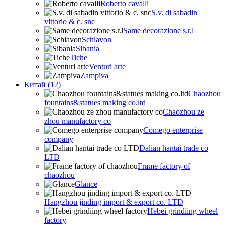
Roberto cavalli
S.v. di sabadin
vittorio & c. snc
Same decorazione s.r.l
Schiavon
Sibania
Tiche
Venturi arte
Zampiva
Китай (12)
Chaozhou
fountains&statues making co.ltd
Chaozhou ze
zhou manufactory co
Comego enterprise
company
Dalian hantai trade co
LTD
Frame factory of
chaozhou
Glance
Hangzhou jinding import & export co. LTD
Hebei grindiing wheel
factory