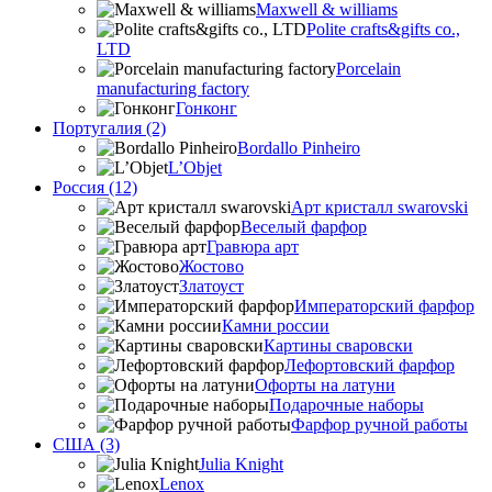
Maxwell & williams
Polite crafts&gifts co.,
LTD
Porcelain
manufacturing factory
Гонконг
Португалия (2)
Bordallo Pinheiro
L’Objet
Россия (12)
Арт кристалл swarovski
Веселый фарфор
Гравюра арт
Жостово
Златоуст
Императорский фарфор
Камни россии
Картины сваровски
Лефортовский фарфор
Офорты на латуни
Подарочные наборы
Фарфор ручной работы
США (3)
Julia Knight
Lenox