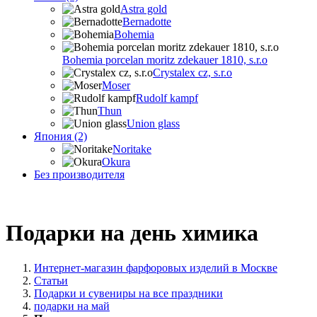
Astra gold
Bernadotte
Bohemia
Bohemia porcelan moritz zdekauer 1810, s.r.o
Crystalex cz, s.r.o
Moser
Rudolf kampf
Thun
Union glass
Япония (2)
Noritake
Okura
Без производителя
Подарки на день химика
Интернет-магазин фарфоровых изделий в Москве
Статьи
Подарки и сувениры на все праздники
подарки на май