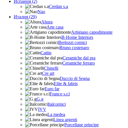
Испания (2)
Credan s.a
Nao
Италия (29)
Ahura
Arte casa
Artigiano capodimonte
B-Home Interiors
Bertozzi cornici
Bruno costenaro
Cattin
Ceramiche dal pra
Ceramiche ferraro
Chinelli
Cre art
Duccio di Segna
Elite & fabris
Euro far
Franco s.r.l
G.g
Italcornici
IVV
La medea
Linea argenti
Porcellane principe