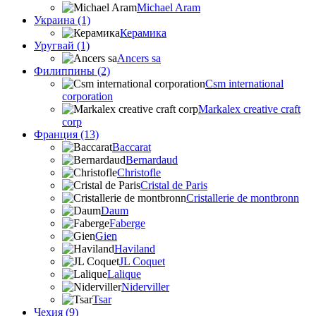
Michael Aram
Украина (1)
Керамика
Уругвай (1)
Ancers sa
Филиппины (2)
Csm international
corporation
Markalex creative craft
corp
Франция (13)
Baccarat
Bernardaud
Christofle
Cristal de Paris
Cristallerie de montbronn
Daum
Faberge
Gien
Haviland
JL Coquet
Lalique
Niderviller
Tsar
Чехия (9)