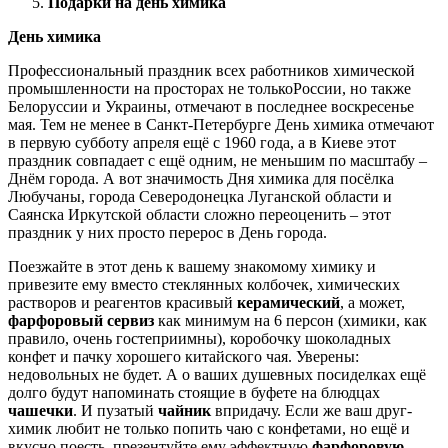
Подарки на день химика
День химика
Профессиональный праздник всех работников химической
промышленности на просторах не толькоРоссии, но также
Белоруссии и Украины, отмечают в последнее воскресенье
мая. Тем не менее в Санкт-Петербурге День химика отмечают
в первую субботу апреля ещё с 1960 года, а в Киеве этот
праздник совпадает с ещё одним, не меньшим по масштабу –
Днём города. А вот значимость Дня химика для посёлка
Любучаны, города Северодонецка Луганской области и
Саянска Иркутской области сложно переоценить – этот
праздник у них просто перерос в День города.
Поезжайте в этот день к вашему знакомому химику и
привезите ему вместо стеклянных колбочек, химических
растворов и реагентов красивый
керамический
, а может,
фарфоровый сервиз
как минимум на 6 персон (химики, как
правило, очень гостеприимны), коробочку шоколадных
конфет и пачку хорошего китайского чая. Уверены:
недовольных не будет. А о ваших душевных посиделках ещё
долго будут напоминать стоящие в буфете на блюдцах
чашечки
. И пузатый
чайник
впридачу. Если же ваш друг-
химик любит не только попить чаю с конфетами, но ещё и
вкусно поесть, презентуйте ему эффектную
фарфоровую