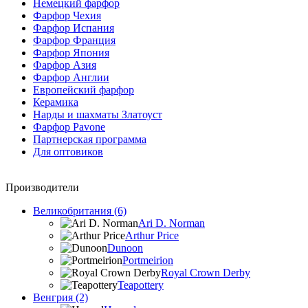
Немецкий фарфор
Фарфор Чехия
Фарфор Испания
Фарфор Франция
Фарфор Япония
Фарфор Азия
Фарфор Англии
Европейский фарфор
Керамика
Нарды и шахматы Златоуст
Фарфор Pavone
Партнерская программа
Для оптовиков
Производители
Великобритания (6)
Ari D. Norman
Arthur Price
Dunoon
Portmeirion
Royal Crown Derby
Teapottery
Венгрия (2)