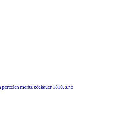
porcelan moritz zdekauer 1810, s.r.o