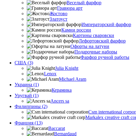
Веселый фарфор
Гравюра арт
Жостово
Златоуст
Императорский фарфор
Камни россии
Картины сваровски
Лефортовский фарфор
Офорты на латуни
Подарочные наборы
Фарфор ручной работы
США (3)
Julia Knight
Lenox
Michael Aram
Украина (1)
Керамика
Уругвай (1)
Ancers sa
Филиппины (2)
Csm international corpor
Markalex creative craft co
Франция (13)
Baccarat
Bernardaud