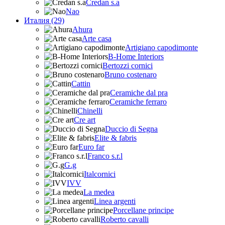
Credan s.a
Nao
Италия (29)
Ahura
Arte casa
Artigiano capodimonte
B-Home Interiors
Bertozzi cornici
Bruno costenaro
Cattin
Ceramiche dal pra
Ceramiche ferraro
Chinelli
Cre art
Duccio di Segna
Elite & fabris
Euro far
Franco s.r.l
G.g
Italcornici
IVV
La medea
Linea argenti
Porcellane principe
Roberto cavalli