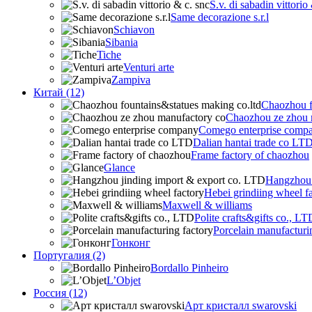
S.v. di sabadin vittorio
Same decorazione s.r.l
Schiavon
Sibania
Tiche
Venturi arte
Zampiva
Китай (12)
Chaozhou f
Chaozhou ze zhou 
Comego enterprise comp
Dalian hantai trade co LT
Frame factory of chaozhou
Glance
Hangzhou 
Hebei grindiing wheel f
Maxwell & williams
Polite crafts&gifts co., LT
Porcelain manufacturi
Гонконг
Португалия (2)
Bordallo Pinheiro
L’Objet
Россия (12)
Арт кристалл swarovski