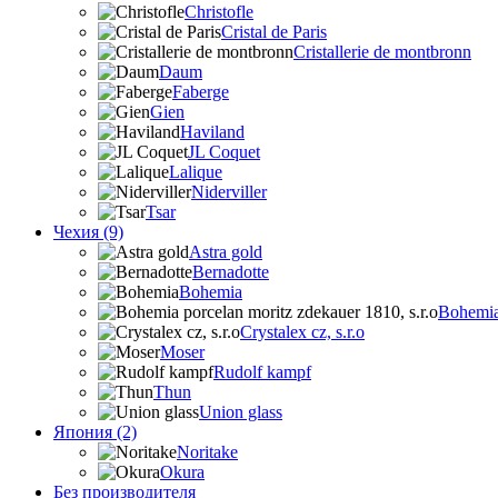
Christofle
Cristal de Paris
Cristallerie de montbronn
Daum
Faberge
Gien
Haviland
JL Coquet
Lalique
Niderviller
Tsar
Чехия (9)
Astra gold
Bernadotte
Bohemia
Bohemia 
Crystalex cz, s.r.o
Moser
Rudolf kampf
Thun
Union glass
Япония (2)
Noritake
Okura
Без производителя