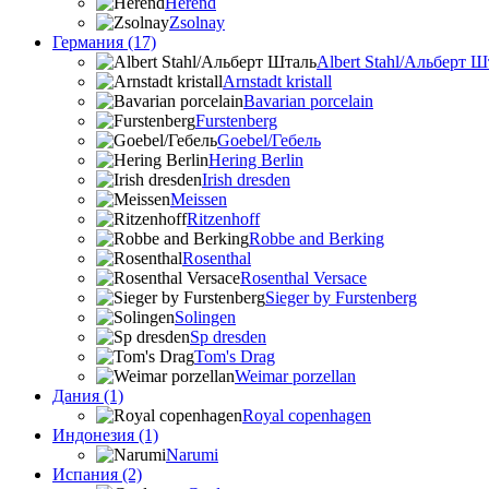
Herend
Zsolnay
Германия (17)
Albert Stahl/Альбеpт Ш
Arnstadt kristall
Bavarian porcelain
Furstenberg
Goebel/Гебель
Hering Berlin
Irish dresden
Meissen
Ritzenhoff
Robbe and Berking
Rosenthal
Rosenthal Versace
Sieger by Furstenberg
Solingen
Sp dresden
Tom's Drag
Weimar porzellan
Дания (1)
Royal copenhagen
Индонезия (1)
Narumi
Испания (2)