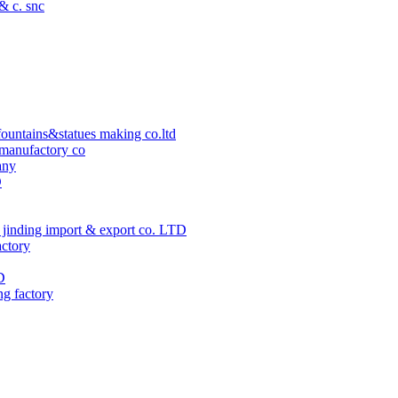
 & c. snc
ountains&statues making co.ltd
manufactory co
any
D
jinding import & export co. LTD
actory
D
ng factory