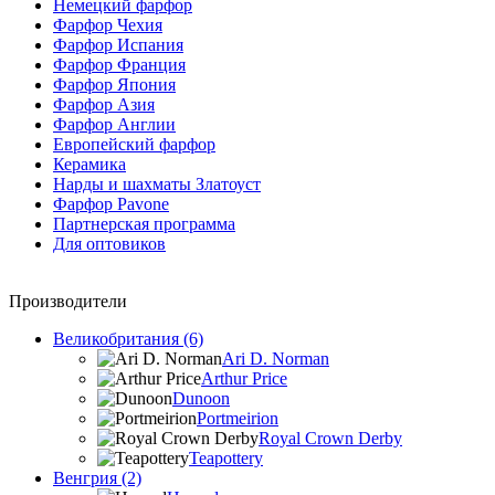
Немецкий фарфор
Фарфор Чехия
Фарфор Испания
Фарфор Франция
Фарфор Япония
Фарфор Азия
Фарфор Англии
Европейский фарфор
Керамика
Нарды и шахматы Златоуст
Фарфор Pavone
Партнерская программа
Для оптовиков
Производители
Великобритания (6)
Ari D. Norman
Arthur Price
Dunoon
Portmeirion
Royal Crown Derby
Teapottery
Венгрия (2)