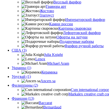
Веселый фарфор
Гравюра арт
Жостово
Златоуст
Императорский фарфор
Камни россии
Картины сваровски
Лефортовский фарфор
Офорты на латуни
Подарочные наборы
Фарфор ручной работы
США (3)
Julia Knight
Lenox
Michael Aram
Украина (1)
Керамика
Уругвай (1)
Ancers sa
Филиппины (2)
Csm international corpor
Markalex creative craft co
Франция (13)
Baccarat
Bernardaud