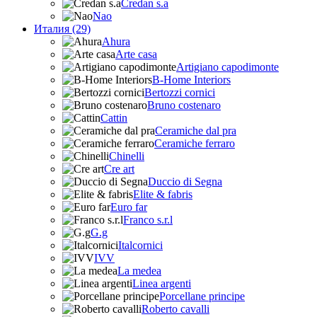
Credan s.a
Nao
Италия (29)
Ahura
Arte casa
Artigiano capodimonte
B-Home Interiors
Bertozzi cornici
Bruno costenaro
Cattin
Ceramiche dal pra
Ceramiche ferraro
Chinelli
Cre art
Duccio di Segna
Elite & fabris
Euro far
Franco s.r.l
G.g
Italcornici
IVV
La medea
Linea argenti
Porcellane principe
Roberto cavalli