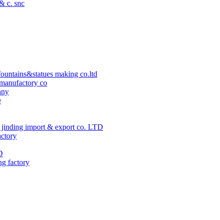
 & c. snc
ountains&statues making co.ltd
manufactory co
any
D
jinding import & export co. LTD
actory
D
ng factory