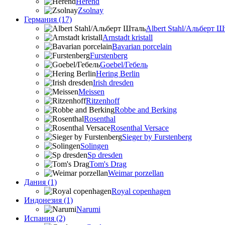
Herend
Zsolnay
Германия (17)
Albert Stahl/Альбеpт Ш
Arnstadt kristall
Bavarian porcelain
Furstenberg
Goebel/Гебель
Hering Berlin
Irish dresden
Meissen
Ritzenhoff
Robbe and Berking
Rosenthal
Rosenthal Versace
Sieger by Furstenberg
Solingen
Sp dresden
Tom's Drag
Weimar porzellan
Дания (1)
Royal copenhagen
Индонезия (1)
Narumi
Испания (2)