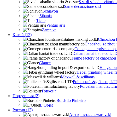
S.v. di sabadin vittorio
Same decorazione s.r.l
Schiavon
Sibania
Tiche
Venturi arte
Zampiva
Китай (12)
Chaozhou f
Chaozhou ze zhou 
Comego enterprise comp
Dalian hantai trade co LT
Frame factory of chaozhou
Glance
Hangzhou 
Hebei grindiing wheel f
Maxwell & williams
Polite crafts&gifts co., LT
Porcelain manufacturi
Гонконг
Португалия (2)
Bordallo Pinheiro
L’Objet
Россия (12)
Арт кристалл swarovski