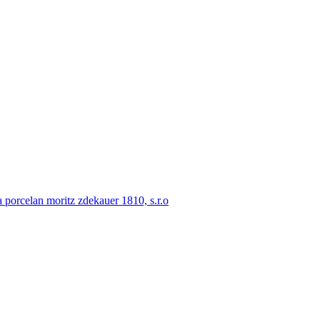
porcelan moritz zdekauer 1810, s.r.o