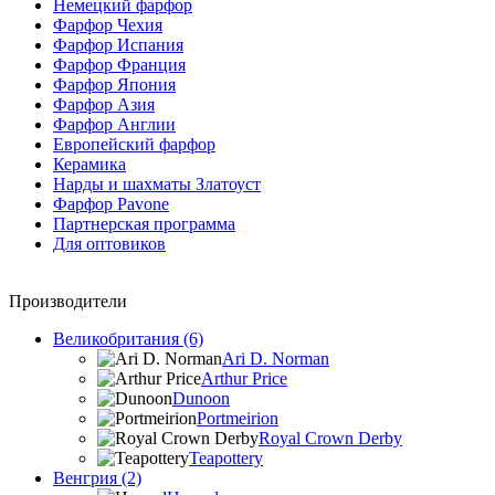
Немецкий фарфор
Фарфор Чехия
Фарфор Испания
Фарфор Франция
Фарфор Япония
Фарфор Азия
Фарфор Англии
Европейский фарфор
Керамика
Нарды и шахматы Златоуст
Фарфор Pavone
Партнерская программа
Для оптовиков
Производители
Великобритания (6)
Ari D. Norman
Arthur Price
Dunoon
Portmeirion
Royal Crown Derby
Teapottery
Венгрия (2)