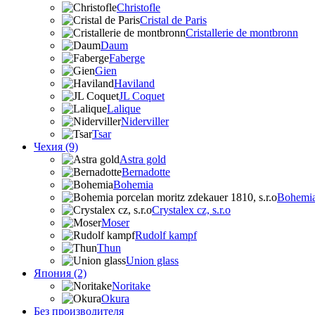
Christofle
Cristal de Paris
Cristallerie de montbronn
Daum
Faberge
Gien
Haviland
JL Coquet
Lalique
Niderviller
Tsar
Чехия (9)
Astra gold
Bernadotte
Bohemia
Bohemia 
Crystalex cz, s.r.o
Moser
Rudolf kampf
Thun
Union glass
Япония (2)
Noritake
Okura
Без производителя