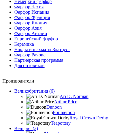
Немецкий фарфор
Фарфор Чехия
Фарфор Испания
Фарфор Франция
Фарфор Япония
Фарфор Азия
Фарфор Англии
Европейский фарфор
Керамика
Нарды и шахматы Златоуст
Фарфор Pavone
Партнерская программа
Для оптовиков
Производители
Великобритания (6)
Ari D. Norman
Arthur Price
Dunoon
Portmeirion
Royal Crown Derby
Teapottery
Венгрия (2)