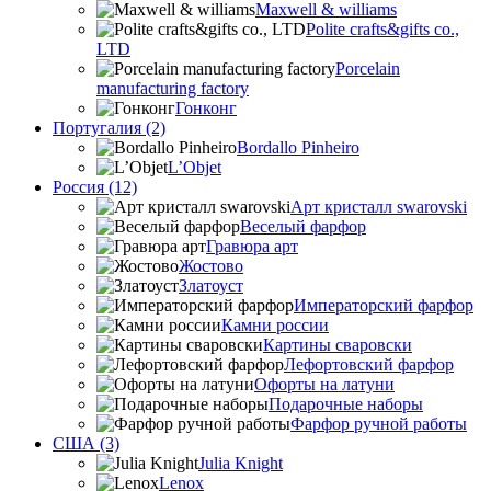
Maxwell & williams
Polite crafts&gifts co.,
LTD
Porcelain
manufacturing factory
Гонконг
Португалия (2)
Bordallo Pinheiro
L’Objet
Россия (12)
Арт кристалл swarovski
Веселый фарфор
Гравюра арт
Жостово
Златоуст
Императорский фарфор
Камни россии
Картины сваровски
Лефортовский фарфор
Офорты на латуни
Подарочные наборы
Фарфор ручной работы
США (3)
Julia Knight
Lenox