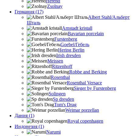
Herend
Zsolnay
Германия (17)
Albert Stahl/Альбеpт
Шталь
Arnstadt kristall
Bavarian porcelain
Furstenberg
Goebel/Гебель
Hering Berlin
Irish dresden
Meissen
Ritzenhoff
Robbe and Berking
Rosenthal
Rosenthal Versace
Sieger by Furstenberg
Solingen
Sp dresden
Tom's Drag
Weimar porzellan
Дания (1)
Royal copenhagen
Индонезия (1)
Narumi