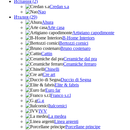
Испания (2)
Credan s.a
Nao
Италия (29)
Ahura
Arte casa
Artigiano capodimonte
B-Home Interiors
Bertozzi cornici
Bruno costenaro
Cattin
Ceramiche dal pra
Ceramiche ferraro
Chinelli
Cre art
Duccio di Segna
Elite & fabris
Euro far
Franco s.r.l
G.g
Italcornici
IVV
La medea
Linea argenti
Porcellane principe