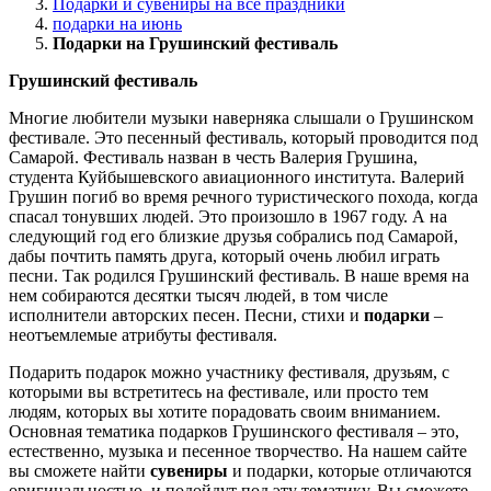
Подарки и сувениры на все праздники
подарки на июнь
Подарки на Грушинский фестиваль
Грушинский фестиваль
Многие любители музыки наверняка слышали о Грушинском
фестивале. Это песенный фестиваль, который проводится под
Самарой. Фестиваль назван в честь Валерия Грушина,
студента Куйбышевского авиационного института. Валерий
Грушин погиб во время речного туристического похода, когда
спасал тонувших людей. Это произошло в 1967 году. А на
следующий год его близкие друзья собрались под Самарой,
дабы почтить память друга, который очень любил играть
песни. Так родился Грушинский фестиваль. В наше время на
нем собираются десятки тысяч людей, в том числе
исполнители авторских песен. Песни, стихи и
подарки
–
неотъемлемые атрибуты фестиваля.
Подарить подарок можно участнику фестиваля, друзьям, с
которыми вы встретитесь на фестивале, или просто тем
людям, которых вы хотите порадовать своим вниманием.
Основная тематика подарков Грушинского фестиваля – это,
естественно, музыка и песенное творчество. На нашем сайте
вы сможете найти
сувениры
и подарки, которые отличаются
оригинальностью, и подойдут под эту тематику. Вы сможете