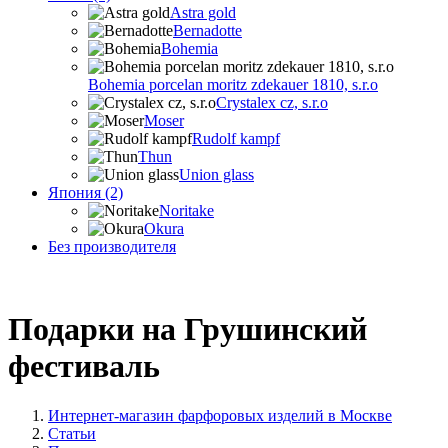
Astra gold
Bernadotte
Bohemia
Bohemia porcelan moritz zdekauer 1810, s.r.o
Crystalex cz, s.r.o
Moser
Rudolf kampf
Thun
Union glass
Япония (2)
Noritake
Okura
Без производителя
Подарки на Грушинский
фестиваль
Интернет-магазин фарфоровых изделий в Москве
Статьи