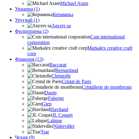
Michael Aram
Украина (1)
Керамика
Уругвай (1)
Ancers sa
Филиппины (2)
Csm international
corporation
Markalex creative craft
corp
Франция (13)
Baccarat
Bernardaud
Christofle
Cristal de Paris
Cristallerie de montbronn
Daum
Faberge
Gien
Haviland
JL Coquet
Lalique
Niderviller
Tsar
Чехия (9)