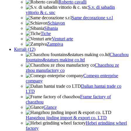
Roberto cavalli
S.v. di sabadin
vittorio & c. snc
Same decorazione s.r.l
Schiavon
Sibania
Tiche
Venturi arte
Zampiva
Китай (12)
Chaozhou
fountains&statues making co.ltd
Chaozhou ze
zhou manufactory co
Comego enterprise
company
Dalian hantai trade co
LTD
Frame factory of
chaozhou
Glance
Hangzhou jinding import & export co. LTD
Hebei grindiing wheel
factory