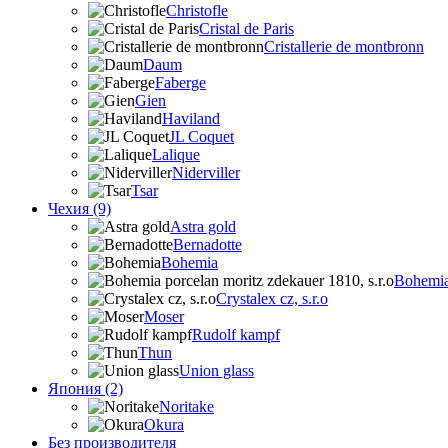
Christofle
Cristal de Paris
Cristallerie de montbronn
Daum
Faberge
Gien
Haviland
JL Coquet
Lalique
Niderviller
Tsar
Чехия (9)
Astra gold
Bernadotte
Bohemia
Bohemia 
Crystalex cz, s.r.o
Moser
Rudolf kampf
Thun
Union glass
Япония (2)
Noritake
Okura
Без производителя