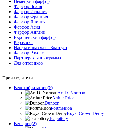
Немецкий фарфор
Фарфор Чехия
Фарфор Испания
Фарфор Франция
Фарфор Япония
Фарфор Азия
Фарфор Англии
Европейский фарфор
Керамика
Нарды и шахматы Златоуст
Фарфор Pavone
Партнерская программа
Для оптовиков
Производители
Великобритания (6)
Ari D. Norman
Arthur Price
Dunoon
Portmeirion
Royal Crown Derby
Teapottery
Венгрия (2)