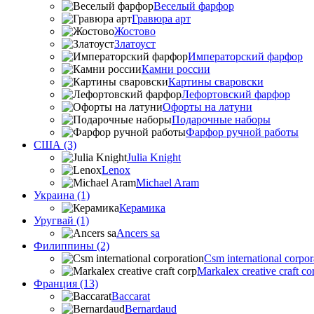
Веселый фарфор
Гравюра арт
Жостово
Златоуст
Императорский фарфор
Камни россии
Картины сваровски
Лефортовский фарфор
Офорты на латуни
Подарочные наборы
Фарфор ручной работы
США (3)
Julia Knight
Lenox
Michael Aram
Украина (1)
Керамика
Уругвай (1)
Ancers sa
Филиппины (2)
Csm international corpor
Markalex creative craft co
Франция (13)
Baccarat
Bernardaud