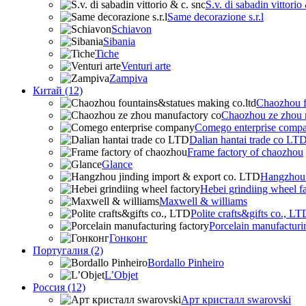
S.v. di sabadin vittorio
Same decorazione s.r.l
Schiavon
Sibania
Tiche
Venturi arte
Zampiva
Китай (12)
Chaozhou f
Chaozhou ze zhou 
Comego enterprise comp
Dalian hantai trade co LT
Frame factory of chaozhou
Glance
Hangzhou 
Hebei grindiing wheel f
Maxwell & williams
Polite crafts&gifts co., LT
Porcelain manufacturi
Гонконг
Португалия (2)
Bordallo Pinheiro
L’Objet
Россия (12)
Арт кристалл swarovski