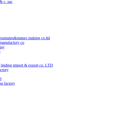
 & c. snc
ountains&statues making co.ltd
manufactory co
any
D
jinding import & export co. LTD
actory
D
ng factory