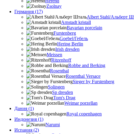
Herend
Zsolnay
Германия (17)
Albert Stahl/Альбеpт Ш
Arnstadt kristall
Bavarian porcelain
Furstenberg
Goebel/Гебель
Hering Berlin
Irish dresden
Meissen
Ritzenhoff
Robbe and Berking
Rosenthal
Rosenthal Versace
Sieger by Furstenberg
Solingen
Sp dresden
Tom's Drag
Weimar porzellan
Дания (1)
Royal copenhagen
Индонезия (1)
Narumi
Испания (2)