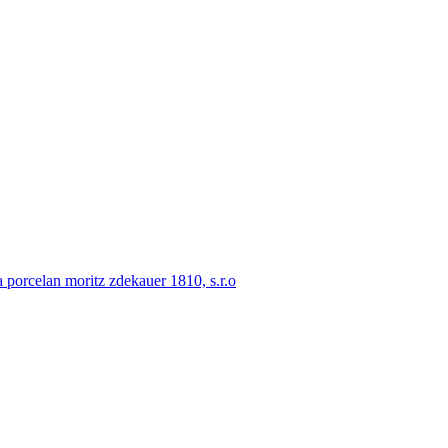
porcelan moritz zdekauer 1810, s.r.o