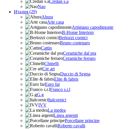
Credan s.a
Nao
Италия (29)
Ahura
Arte casa
Artigiano capodimonte
B-Home Interiors
Bertozzi cornici
Bruno costenaro
Cattin
Ceramiche dal pra
Ceramiche ferraro
Chinelli
Cre art
Duccio di Segna
Elite & fabris
Euro far
Franco s.r.l
G.g
Italcornici
IVV
La medea
Linea argenti
Porcellane principe
Roberto cavalli