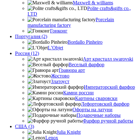
Maxwell & williams
Polite crafts&gifts co.,
LTD
Porcelain
manufacturing factory
Гонконг
Португалия (2)
Bordallo Pinheiro
L’Objet
Россия (12)
Арт кристалл swarovski
Веселый фарфор
Гравюра арт
Жостово
Златоуст
Императорский фарфор
Камни россии
Картины сваровски
Лефортовский фарфор
Офорты на латуни
Подарочные наборы
Фарфор ручной работы
США (3)
Julia Knight
Lenox