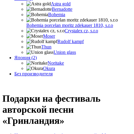
Astra gold
Bernadotte
Bohemia
Bohemia porcelan moritz zdekauer 1810, s.r.o
Crystalex cz, s.r.o
Moser
Rudolf kampf
Thun
Union glass
Япония (2)
Noritake
Okura
Без производителя
Подарки на фестиваль
авторской песни
«Гринландия»