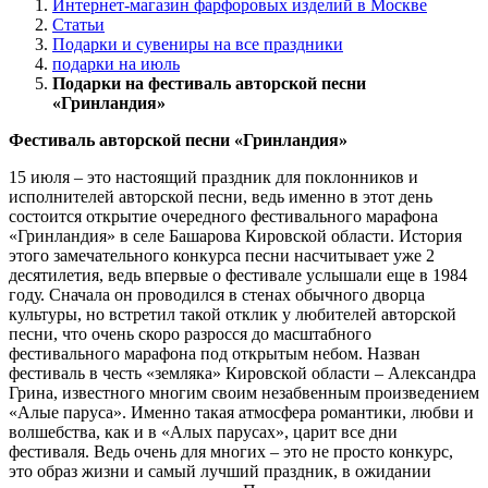
Интернет-магазин фарфоровых изделий в Москве
Статьи
Подарки и сувениры на все праздники
подарки на июль
Подарки на фестиваль авторской песни
«Гринландия»
Фестиваль авторской песни «Гринландия»
15 июля – это настоящий праздник для поклонников и
исполнителей авторской песни, ведь именно в этот день
состоится открытие очередного фестивального марафона
«Гринландия» в селе Башарова Кировской области. История
этого замечательного конкурса песни насчитывает уже 2
десятилетия, ведь впервые о фестивале услышали еще в 1984
году. Сначала он проводился в стенах обычного дворца
культуры, но встретил такой отклик у любителей авторской
песни, что очень скоро разросся до масштабного
фестивального марафона под открытым небом. Назван
фестиваль в честь «земляка» Кировской области – Александра
Грина, известного многим своим незабвенным произведением
«Алые паруса». Именно такая атмосфера романтики, любви и
волшебства, как и в «Алых парусах», царит все дни
фестиваля. Ведь очень для многих – это не просто конкурс,
это образ жизни и самый лучший праздник, в ожидании