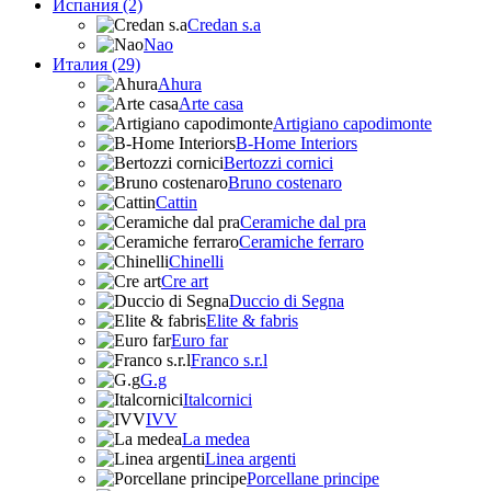
Испания (2)
Credan s.a
Nao
Италия (29)
Ahura
Arte casa
Artigiano capodimonte
B-Home Interiors
Bertozzi cornici
Bruno costenaro
Cattin
Ceramiche dal pra
Ceramiche ferraro
Chinelli
Cre art
Duccio di Segna
Elite & fabris
Euro far
Franco s.r.l
G.g
Italcornici
IVV
La medea
Linea argenti
Porcellane principe