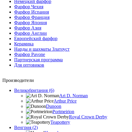
Немецкий фарфор
Фарфор Чехия
Фарфор Испания
Фарфор Франция
Фарфор Япония
Фарфор Азия
Фарфор Англии
Европейский фарфор
Керамика
Нарды и шахматы Златоуст
Фарфор Pavone
Партнерская программа
Для оптовиков
Производители
Великобритания (6)
Ari D. Norman
Arthur Price
Dunoon
Portmeirion
Royal Crown Derby
Teapottery
Венгрия (2)