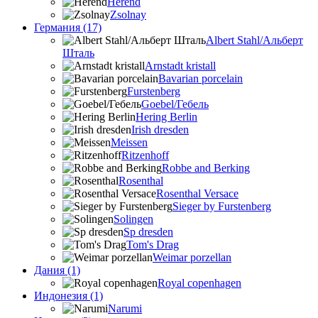
Herend
Zsolnay
Германия (17)
Albert Stahl/Альбеpт
Шталь
Arnstadt kristall
Bavarian porcelain
Furstenberg
Goebel/Гебель
Hering Berlin
Irish dresden
Meissen
Ritzenhoff
Robbe and Berking
Rosenthal
Rosenthal Versace
Sieger by Furstenberg
Solingen
Sp dresden
Tom's Drag
Weimar porzellan
Дания (1)
Royal copenhagen
Индонезия (1)
Narumi