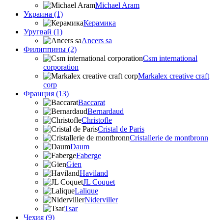
Michael Aram
Украина (1)
Керамика
Уругвай (1)
Ancers sa
Филиппины (2)
Csm international
corporation
Markalex creative craft
corp
Франция (13)
Baccarat
Bernardaud
Christofle
Cristal de Paris
Cristallerie de montbronn
Daum
Faberge
Gien
Haviland
JL Coquet
Lalique
Niderviller
Tsar
Чехия (9)