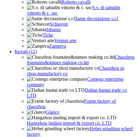
Roberto cavalli
S.v. di sabadin
vittorio & c. snc
Same decorazione s.r.l
Schiavon
Sibania
Tiche
Venturi arte
Zampiva
Китай (12)
Chaozhou
fountains&statues making co.ltd
Chaozhou ze
zhou manufactory co
Comego enterprise
company
Dalian hantai trade co
LTD
Frame factory of
chaozhou
Glance
Hangzhou jinding import & export co. LTD
Hebei grindiing wheel
factory