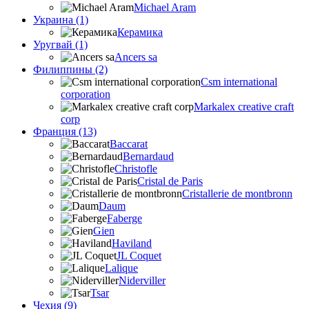
Michael Aram
Украина (1)
Керамика
Уругвай (1)
Ancers sa
Филиппины (2)
Csm international
corporation
Markalex creative craft
corp
Франция (13)
Baccarat
Bernardaud
Christofle
Cristal de Paris
Cristallerie de montbronn
Daum
Faberge
Gien
Haviland
JL Coquet
Lalique
Niderviller
Tsar
Чехия (9)