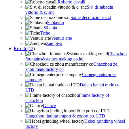
Roberto cavalli
S.v. di sabadin
vittorio & c. snc
Same decorazione s.r.l
Schiavon
Sibania
Tiche
Venturi arte
Zampiva
Китай (12)
Chaozhou
fountains&statues making co.ltd
Chaozhou ze
zhou manufactory co
Comego enterprise
company
Dalian hantai trade co
LTD
Frame factory of
chaozhou
Glance
Hangzhou jinding import & export co. LTD
Hebei grindiing wheel
factory