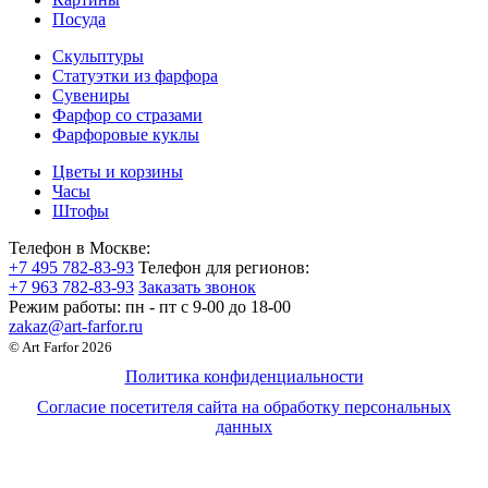
Посуда
Скульптуры
Статуэтки из фарфора
Сувениры
Фарфор со стразами
Фарфоровые куклы
Цветы и корзины
Часы
Штофы
Телефон в Москве:
+7 495 782-83-93
Телефон для регионов:
+7 963 782-83-93
Заказать звонок
Режим работы:
пн - пт c 9-00 до 18-00
zakaz@art-farfor.ru
© Art Farfor 2026
Политика конфиденциальности
Согласие посетителя сайта на обработку персональных
данных