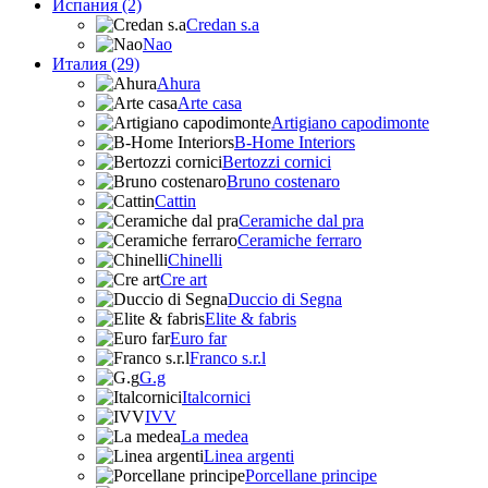
Испания (2)
Credan s.a
Nao
Италия (29)
Ahura
Arte casa
Artigiano capodimonte
B-Home Interiors
Bertozzi cornici
Bruno costenaro
Cattin
Ceramiche dal pra
Ceramiche ferraro
Chinelli
Cre art
Duccio di Segna
Elite & fabris
Euro far
Franco s.r.l
G.g
Italcornici
IVV
La medea
Linea argenti
Porcellane principe