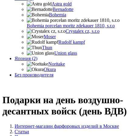
Astra gold
Bernadotte
Bohemia
Bohemia porcelan moritz zdekauer 1810, s.r.o
Crystalex cz, s.r.o
Moser
Rudolf kampf
Thun
Union glass
Япония (2)
Noritake
Okura
Без производителя
Подарки на день воздушно-
десантных войск (день ВДВ)
Интернет-магазин фарфоровых изделий в Москве
Статьи