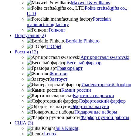
Maxwell & williams
Polite crafts&gifts co.,
LTD
Porcelain
manufacturing factory
Гонконг
Португалия (2)
Bordallo Pinheiro
L’Objet
Россия (12)
Арт кристалл swarovski
Веселый фарфор
Гравюра арт
Жостово
Златоуст
Императорский фарфор
Камни россии
Картины сваровски
Лефортовский фарфор
Офорты на латуни
Подарочные наборы
Фарфор ручной работы
США (3)
Julia Knight
Lenox