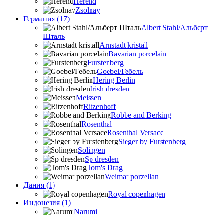
Herend
Zsolnay
Германия (17)
Albert Stahl/Альбеpт
Шталь
Arnstadt kristall
Bavarian porcelain
Furstenberg
Goebel/Гебель
Hering Berlin
Irish dresden
Meissen
Ritzenhoff
Robbe and Berking
Rosenthal
Rosenthal Versace
Sieger by Furstenberg
Solingen
Sp dresden
Tom's Drag
Weimar porzellan
Дания (1)
Royal copenhagen
Индонезия (1)
Narumi