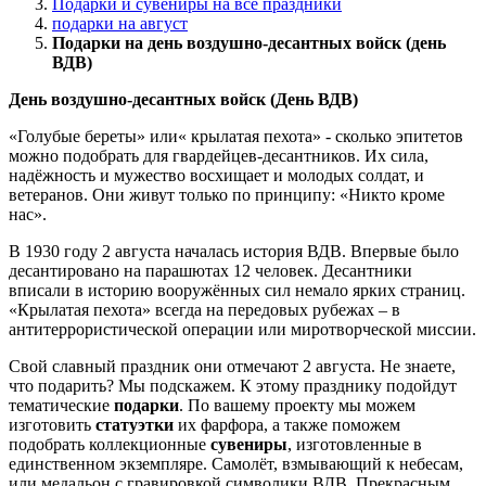
Подарки и сувениры на все праздники
подарки на август
Подарки на день воздушно-десантных войск (день
ВДВ)
День воздушно-десантных войск (День ВДВ)
«Голубые береты» или« крылатая пехота» - сколько эпитетов
можно подобрать для гвардейцев-десантников. Их сила,
надёжность и мужество восхищает и молодых солдат, и
ветеранов. Они живут только по принципу: «Никто кроме
нас».
В 1930 году 2 августа началась история ВДВ. Впервые было
десантировано на парашютах 12 человек. Десантники
вписали в историю вооружённых сил немало ярких страниц.
«Крылатая пехота» всегда на передовых рубежах – в
антитеррористической операции или миротворческой миссии.
Свой славный праздник они отмечают 2 августа. Не знаете,
что подарить? Мы подскажем. К этому празднику подойдут
тематические
подарки
. По вашему проекту мы можем
изготовить
статуэтки
их фарфора, а также поможем
подобрать коллекционные
сувениры
, изготовленные в
единственном экземпляре. Самолёт, взмывающий к небесам,
или медальон с гравировкой символики ВДВ. Прекрасным