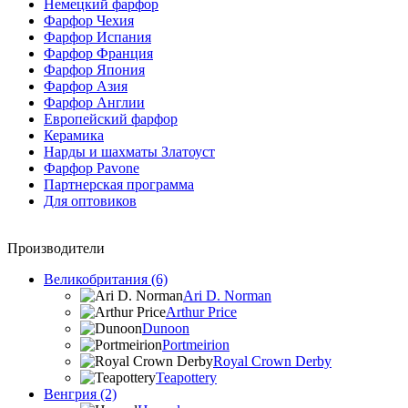
Немецкий фарфор
Фарфор Чехия
Фарфор Испания
Фарфор Франция
Фарфор Япония
Фарфор Азия
Фарфор Англии
Европейский фарфор
Керамика
Нарды и шахматы Златоуст
Фарфор Pavone
Партнерская программа
Для оптовиков
Производители
Великобритания (6)
Ari D. Norman
Arthur Price
Dunoon
Portmeirion
Royal Crown Derby
Teapottery
Венгрия (2)