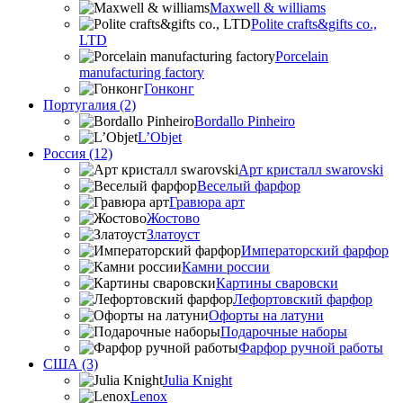
Maxwell & williams
Polite crafts&gifts co.,
LTD
Porcelain
manufacturing factory
Гонконг
Португалия (2)
Bordallo Pinheiro
L’Objet
Россия (12)
Арт кристалл swarovski
Веселый фарфор
Гравюра арт
Жостово
Златоуст
Императорский фарфор
Камни россии
Картины сваровски
Лефортовский фарфор
Офорты на латуни
Подарочные наборы
Фарфор ручной работы
США (3)
Julia Knight
Lenox