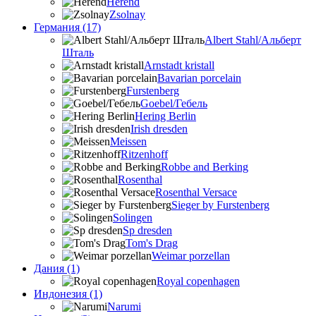
Herend
Zsolnay
Германия (17)
Albert Stahl/Альбеpт
Шталь
Arnstadt kristall
Bavarian porcelain
Furstenberg
Goebel/Гебель
Hering Berlin
Irish dresden
Meissen
Ritzenhoff
Robbe and Berking
Rosenthal
Rosenthal Versace
Sieger by Furstenberg
Solingen
Sp dresden
Tom's Drag
Weimar porzellan
Дания (1)
Royal copenhagen
Индонезия (1)
Narumi