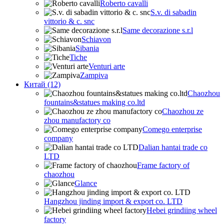
Roberto cavalli
S.v. di sabadin
vittorio & c. snc
Same decorazione s.r.l
Schiavon
Sibania
Tiche
Venturi arte
Zampiva
Китай (12)
Chaozhou
fountains&statues making co.ltd
Chaozhou ze
zhou manufactory co
Comego enterprise
company
Dalian hantai trade co
LTD
Frame factory of
chaozhou
Glance
Hangzhou jinding import & export co. LTD
Hebei grindiing wheel
factory