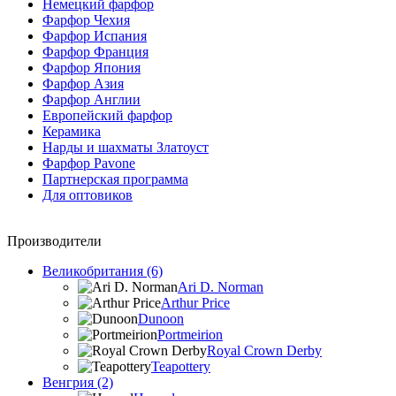
Немецкий фарфор
Фарфор Чехия
Фарфор Испания
Фарфор Франция
Фарфор Япония
Фарфор Азия
Фарфор Англии
Европейский фарфор
Керамика
Нарды и шахматы Златоуст
Фарфор Pavone
Партнерская программа
Для оптовиков
Производители
Великобритания (6)
Ari D. Norman
Arthur Price
Dunoon
Portmeirion
Royal Crown Derby
Teapottery
Венгрия (2)