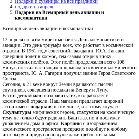
Подарки и сувениры на все праздники
подарки на апрель
Подарки на Всемирный день авиации и
космонавтики
Всемирный день авиации и космонавтики
12 апреля во всём мире отмечается День космонавтики и
авиации. Это день триумфа всех, кто работает в космической
отрасли. В 1961 году советский гражданин Ю.А. Гагарин
совершил полёт в космос, тем самым открыв эпоху
космических полётов. Этот полёт продолжался всего 108
минут, но стал настоящим прорывом в освоении космического
пространств. Ю. А. Гагарин получил звание Героя Советского
Союза.
Сегодня, в 21 веке вокруг Земли вращаются тысячи
спутников, совершена посадка на Венеру и Луну.
В этот день можно поздравить тех, кто работает в
космической отрасли. Наш магазин предлагает широкий
ассортимент
подарков
, в том числе, и к этому случаю.
Скульптуры
мифических героев,
статуэтки
на космическую
тему не только будут радовать Ваш глаз, но и послужат
украшением дома и офиса.
Картины
с изображением
космического пространства прекрасно подойдут к любому
интерьеру и придутся по душе даже требовательным