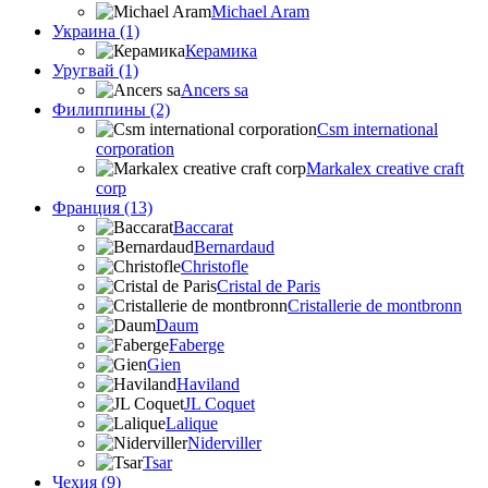
Michael Aram
Украина (1)
Керамика
Уругвай (1)
Ancers sa
Филиппины (2)
Csm international
corporation
Markalex creative craft
corp
Франция (13)
Baccarat
Bernardaud
Christofle
Cristal de Paris
Cristallerie de montbronn
Daum
Faberge
Gien
Haviland
JL Coquet
Lalique
Niderviller
Tsar
Чехия (9)