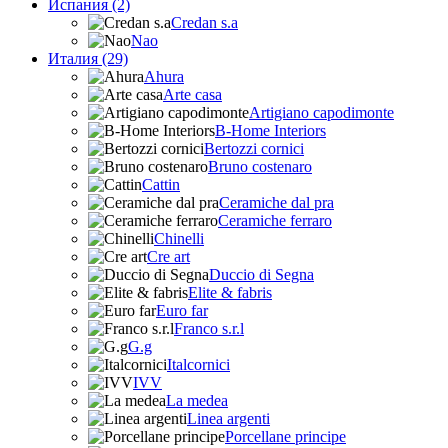
Испания (2)
Credan s.a
Nao
Италия (29)
Ahura
Arte casa
Artigiano capodimonte
B-Home Interiors
Bertozzi cornici
Bruno costenaro
Cattin
Ceramiche dal pra
Ceramiche ferraro
Chinelli
Cre art
Duccio di Segna
Elite & fabris
Euro far
Franco s.r.l
G.g
Italcornici
IVV
La medea
Linea argenti
Porcellane principe