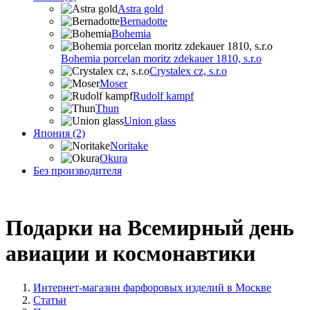
Astra gold
Bernadotte
Bohemia
Bohemia porcelan moritz zdekauer 1810, s.r.o
Crystalex cz, s.r.o
Moser
Rudolf kampf
Thun
Union glass
Япония (2)
Noritake
Okura
Без производителя
Подарки на Всемирный день
авиации и космонавтики
Интернет-магазин фарфоровых изделий в Москве
Статьи