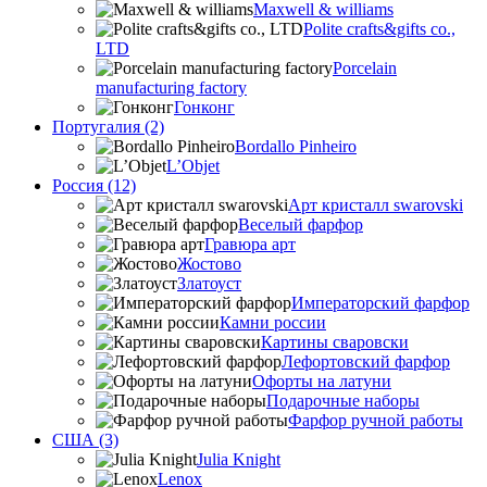
Maxwell & williams
Polite crafts&gifts co.,
LTD
Porcelain
manufacturing factory
Гонконг
Португалия (2)
Bordallo Pinheiro
L’Objet
Россия (12)
Арт кристалл swarovski
Веселый фарфор
Гравюра арт
Жостово
Златоуст
Императорский фарфор
Камни россии
Картины сваровски
Лефортовский фарфор
Офорты на латуни
Подарочные наборы
Фарфор ручной работы
США (3)
Julia Knight
Lenox