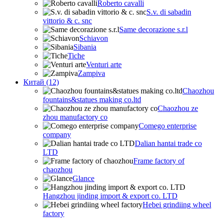
Roberto cavalli
S.v. di sabadin
vittorio & c. snc
Same decorazione s.r.l
Schiavon
Sibania
Tiche
Venturi arte
Zampiva
Китай (12)
Chaozhou
fountains&statues making co.ltd
Chaozhou ze
zhou manufactory co
Comego enterprise
company
Dalian hantai trade co
LTD
Frame factory of
chaozhou
Glance
Hangzhou jinding import & export co. LTD
Hebei grindiing wheel
factory