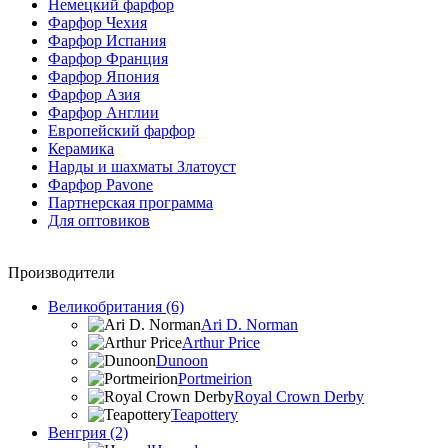
Немецкий фарфор
Фарфор Чехия
Фарфор Испания
Фарфор Франция
Фарфор Япония
Фарфор Азия
Фарфор Англии
Европейский фарфор
Керамика
Нарды и шахматы Златоуст
Фарфор Pavone
Партнерская программа
Для оптовиков
Производители
Великобритания (6)
Ari D. Norman
Arthur Price
Dunoon
Portmeirion
Royal Crown Derby
Teapottery
Венгрия (2)