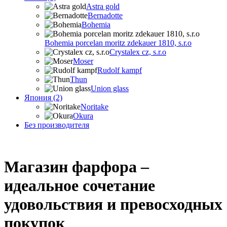
Astra gold
Bernadotte
Bohemia
Bohemia porcelan moritz zdekauer 1810, s.r.o
Crystalex cz, s.r.o
Moser
Rudolf kampf
Thun
Union glass
Япония (2)
Noritake
Okura
Без производителя
Магазин фарфора –
идеальное сочетание
удовольствия и превосходных
покупок