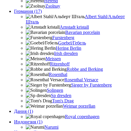
Herend
Zsolnay
Германия (17)
Albert Stahl/Альбеpт
Шталь
Arnstadt kristall
Bavarian porcelain
Furstenberg
Goebel/Гебель
Hering Berlin
Irish dresden
Meissen
Ritzenhoff
Robbe and Berking
Rosenthal
Rosenthal Versace
Sieger by Furstenberg
Solingen
Sp dresden
Tom's Drag
Weimar porzellan
Дания (1)
Royal copenhagen
Индонезия (1)
Narumi