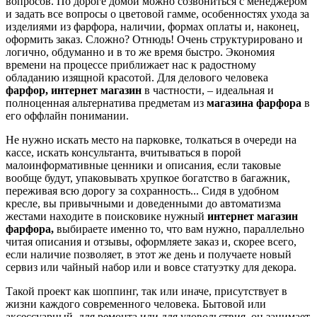
вопросов. По дороге домой можно созвониться с менеджером
и задать все вопросы о цветовой гамме, особенностях ухода за
изделиями из фарфора, наличии, формах оплаты и, наконец,
оформить заказ. Сложно? Отнюдь! Очень структурировано и
логично, обдуманно и в то же время быстро. Экономия
времени на процессе приближает нас к радостному
обладанию изящной красотой. Для делового человека
фарфор, интернет магазин
в частности,
– идеальная и
полноценная альтернатива предметам из
магазина фарфора
в
его оффлайн понимании.
Не нужно искать место на парковке, толкаться в очереди на
кассе, искать консультанта, вчитываться в порой
малоинформативные ценники и описания, если таковые
вообще будут, упаковывать хрупкое богатство в багажник,
переживая всю дорогу за сохранность... Сидя в удобном
кресле, вы привычными и доведенными до автоматизма
жестами находите в поисковике нужный
интернет магазин
фарфора,
выбираете именно то, что вам нужно, параллельно
читая описания и отзывы, оформляете заказ и, скорее всего,
если наличие позволяет, в этот же день и получаете новый
сервиз или чайный набор или и вовсе статуэтку для декора.
Такой проект как шоппинг, так или иначе, присутствует в
жизни каждого современного человека. Бытовой или
аксессуарный, для ремонта или для удовольствия, он занимает