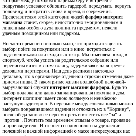
которые между походом к парикмахеру и встречей с
подругами успевают обновить гардероб, передумать, вернуть
половину, и потратить снова и время, и сбережения.
Представителям этой категории людей
фарфор интернет
магазина
станет, скорее, недостаточно эмоциональным и
лишенным особого духа шоппинга предметом, нежели
удачным помощником или подарком.
Но часто времени настолько мало, что приходится делать
выбор: пойти за покупками или в кино, встретиться с
родственниками или сходить в театр. Мы отменяем поход в
спортклуб, чтобы успеть на родительское собрание или
переносим визит к стоматологу, задерживаясь на встрече с
деловыми партнерами. Наш день расписан настолько
детально, что в органайзере отдельной строкой отмечены даже
приемы пищи. В таком ритме жизни волшебной палочкой-
выручалочкой служит
интернет магазин фарфора.
Будь то
выбор подарка или давно запланированная покупка в дом,
интернет-шоппинг имеет свою лояльную и неизбежно
растущую аудиторию. В перерыве между совещаниями можно
выбрать понравившиеся изделия и отложить их в "Корзину",
после обеда заново ее пересмотреть и взвесить все "за" и
"против". Почитать тем временем отзывы о товаре, продавце
и производителе. Интернет сегодня полон на удивление
полезной и важной информацией о массе интересующих нас