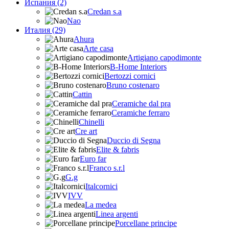
Испания (2)
Credan s.a
Nao
Италия (29)
Ahura
Arte casa
Artigiano capodimonte
B-Home Interiors
Bertozzi cornici
Bruno costenaro
Cattin
Ceramiche dal pra
Ceramiche ferraro
Chinelli
Cre art
Duccio di Segna
Elite & fabris
Euro far
Franco s.r.l
G.g
Italcornici
IVV
La medea
Linea argenti
Porcellane principe