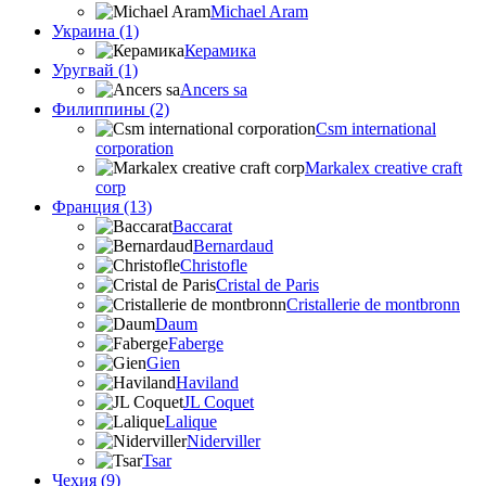
Michael Aram
Украина (1)
Керамика
Уругвай (1)
Ancers sa
Филиппины (2)
Csm international
corporation
Markalex creative craft
corp
Франция (13)
Baccarat
Bernardaud
Christofle
Cristal de Paris
Cristallerie de montbronn
Daum
Faberge
Gien
Haviland
JL Coquet
Lalique
Niderviller
Tsar
Чехия (9)