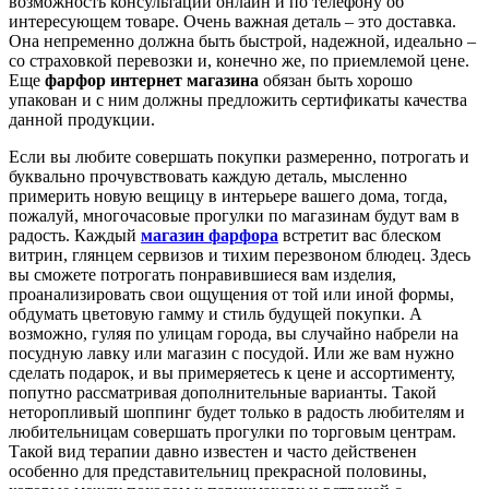
возможность консультации онлайн и по телефону об
интересующем товаре. Очень важная деталь – это доставка.
Она непременно должна быть быстрой, надежной, идеально –
со страховкой перевозки и, конечно же, по приемлемой цене.
Еще
фарфор интернет магазина
обязан быть хорошо
упакован и с ним должны предложить сертификаты качества
данной продукции.
Если вы любите совершать покупки размеренно, потрогать и
буквально прочувствовать каждую деталь, мысленно
примерить новую вещицу в интерьере вашего дома, тогда,
пожалуй, многочасовые прогулки по магазинам будут вам в
радость. Каждый
магазин фарфора
встретит вас блеском
витрин, глянцем сервизов и тихим перезвоном блюдец. Здесь
вы сможете потрогать понравившиеся вам изделия,
проанализировать свои ощущения от той или иной формы,
обдумать цветовую гамму и стиль будущей покупки. А
возможно, гуляя по улицам города, вы случайно набрели на
посудную лавку или магазин с посудой. Или же вам нужно
сделать подарок, и вы примеряетесь к цене и ассортименту,
попутно рассматривая дополнительные варианты. Такой
неторопливый шоппинг будет только в радость любителям и
любительницам совершать прогулки по торговым центрам.
Такой вид терапии давно известен и часто действенен
особенно для представительниц прекрасной половины,